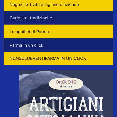
Negozì, attività artigiane e aziende
Curiosità, tradizioni e...
I magnifici di Parma
Parma in un click
NONSOLOEVENTIPARMA IN UN CLICK