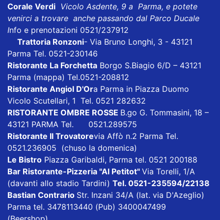
Corale Verdi
Vicolo Asdente, 9 a Parma, e potete
venirci a trovare anche passando dal Parco Ducale
I
nfo e prenotazioni 0521/237912
Trattoria Ronzoni
- Via Bruno Longhi, 3 - 43121
Parma Tel. 0521-230146
Ristorante La Forchetta
Borgo S.Biagio 6/D – 43121
Parma
(mappa)
Tel.0521-208812
Ristorante Angiol D'Or
a Parma in Piazza Duomo
Vicolo Scutellari, 1 Tel. 0521 282632
RISTORANTE OMBRE ROSSE
B.go G. Tommasini, 18 –
43121 PARMA Tel. 0521.289575
Ristorante Il Trovatore
via Affò n.2 Parma Tel.
0521.236905 (chuso la domenica)
Le Bistro
Piazza Garibaldi, Parma tel. 0521 200188
Bar Ristorante-Pizzeria "Al Petitot"
Via Torelli, 1/A
(davanti allo stadio Tardini)
Tel. 0521-235594/22138
Bastian Contrario
Str. Inzani 34/A (lat. via D'Azeglio)
Parma tel. 3478113440 (Pub) 3400047499
(Beershop)