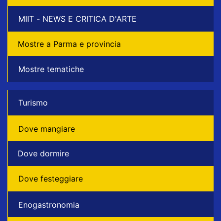
MIIT - NEWS E CRITICA D'ARTE
Mostre a Parma e provincia
Mostre tematiche
Turismo
Dove mangiare
Dove dormire
Dove festeggiare
Enogastronomia