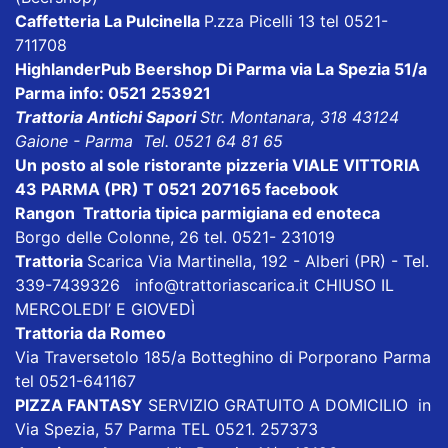
Caffetteria La Pulcinella
P.zza Picelli 13 tel 0521-
711708
HighlanderPub Beershop Di Parma
via La Spezia 51/a
Parma info: 0521 253921
Trattoria Antichi Sapori
Str. Montanara, 318 43124
Gaione - Parma Tel. 0521 64 81 65
Un posto al sole ristorante pizzeria VIALE VITTORIA
43 PARMA (PR) T 0521 207165
facebook
Rangon Trattoria tipica parmigiana ed enoteca
Borgo delle Colonne, 26 tel. 0521- 231019
Trattoria
Scarica
Via Martinella, 192 - Alberi (PR) - Tel.
339-7439326
info@trattoriascarica.it
CHIUSO IL
MERCOLEDI’ E GIOVEDÌ
Trattoria da Romeo
Via Traversetolo 185/a Botteghino di Porporano Parma
tel 0521-641167
PIZZA FANTASY
SERVIZIO GRATUITO A DOMICILIO in
Via Spezia, 57 Parma TEL 0521. 257373