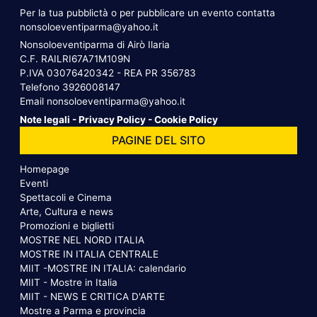
Per la tua pubblictà o per pubblicare un evento contatta
nonsoloeventiparma@yahoo.it
Nonsoloeventiparma di Airò Ilaria
C.F. RAILRI67A71M109N
P.IVA 03076420342 - REA PR 356783
Telefono
3926008147
Email
nonsoloeventiparma@yahoo.it
Note legali
-
Privacy Policy
-
Cookie Policy
PAGINE DEL SITO
Homepage
Eventi
Spettacoli e Cinema
Arte, Cultura e news
Promozioni e biglietti
MOSTRE NEL NORD ITALIA
MOSTRE IN ITALIA CENTRALE
MIIT -MOSTRE IN ITALIA: calendario
MIIT - Mostre in Italia
MIIT - NEWS E CRITICA D'ARTE
Mostre a Parma e provincia