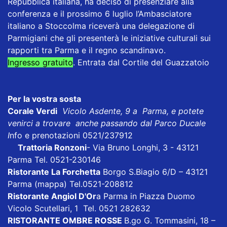
Repubblica italiana, ha deciso di presenziare alla
conferenza e il prossimo 6 luglio l’Ambasciatore
italiano a Stoccolma riceverà una delegazione di
Parmigiani che gli presenterà le iniziative culturali sui
rapporti tra Parma e il regno scandinavo.
Ingresso gratuito
. Entrata dal Cortile del Guazzatoio
Per la vostra sosta
Corale Verdi
Vicolo Asdente, 9 a Parma, e potete
venirci a trovare anche passando dal Parco Ducale
I
nfo e prenotazioni 0521/237912
Trattoria Ronzoni
- Via Bruno Longhi, 3 - 43121
Parma Tel. 0521-230146
Ristorante La Forchetta
Borgo S.Biagio 6/D – 43121
Parma
(mappa)
Tel.0521-208812
Ristorante Angiol D'Or
a Parma in Piazza Duomo
Vicolo Scutellari, 1 Tel. 0521 282632
RISTORANTE OMBRE ROSSE
B.go G. Tommasini, 18 –