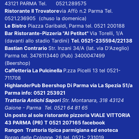
43121 PARMA Tel. 0521.289575
Ristorante Il Trovatore
via Affò n.2 Parma Tel.
0521.236905 (chuso la domenica)
Le Bistro
Piazza Garibaldi, Parma tel. 0521 200188
Bar Ristorante-Pizzeria "Al Petitot"
Via Torelli, 1/A
(davanti allo stadio Tardini)
Tel. 0521-235594/22138
Bastian Contrario
Str. Inzani 34/A (lat. via D'Azeglio)
Parma tel. 3478113440 (Pub) 3400047499
(Beershop)
Caffetteria La Pulcinella
P.zza Picelli 13 tel 0521-
711708
HighlanderPub Beershop Di Parma
via La Spezia 51/a
Parma info: 0521 253921
Trattoria Antichi Sapori
Str. Montanara, 318 43124
Gaione - Parma Tel. 0521 64 81 65
Un posto al sole ristorante pizzeria VIALE VITTORIA
43 PARMA (PR) T 0521 207165
facebook
Rangon Trattoria tipica parmigiana ed enoteca
Borgo delle Colonne, 26 tel. 0521- 231019