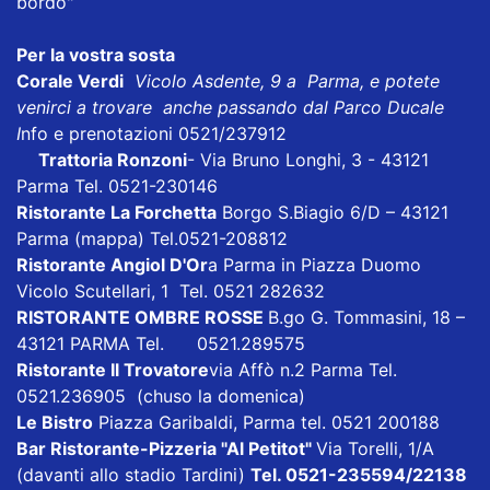
bordo"
Per la vostra sosta
Corale Verdi
Vicolo Asdente, 9 a Parma, e potete
venirci a trovare anche passando dal Parco Ducale
I
nfo e prenotazioni 0521/237912
Trattoria Ronzoni
- Via Bruno Longhi, 3 - 43121
Parma Tel. 0521-230146
Ristorante La Forchetta
Borgo S.Biagio 6/D – 43121
Parma
(mappa)
Tel.0521-208812
Ristorante Angiol D'Or
a Parma in Piazza Duomo
Vicolo Scutellari, 1 Tel. 0521 282632
RISTORANTE OMBRE ROSSE
B.go G. Tommasini, 18 –
43121 PARMA Tel. 0521.289575
Ristorante Il Trovatore
via Affò n.2 Parma Tel.
0521.236905 (chuso la domenica)
Le Bistro
Piazza Garibaldi, Parma tel. 0521 200188
Bar Ristorante-Pizzeria "Al Petitot"
Via Torelli, 1/A
(davanti allo stadio Tardini)
Tel. 0521-235594/22138