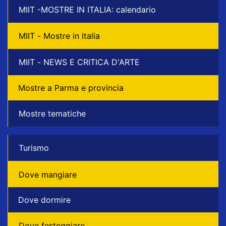
MIIT -MOSTRE IN ITALIA: calendario
MIIT - Mostre in Italia
MIIT - NEWS E CRITICA D'ARTE
Mostre a Parma e provincia
Mostre tematiche
Turismo
Dove mangiare
Dove dormire
Dove festeggiare