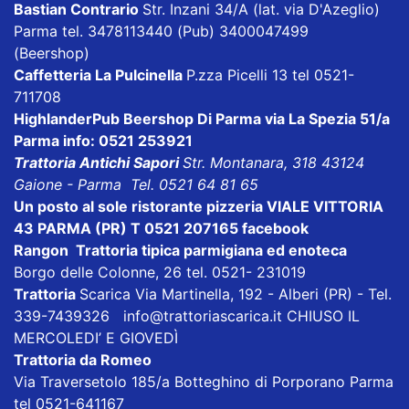
Bastian Contrario
Str. Inzani 34/A (lat. via D'Azeglio)
Parma tel. 3478113440 (Pub) 3400047499
(Beershop)
Caffetteria La Pulcinella
P.zza Picelli 13 tel 0521-
711708
HighlanderPub Beershop Di Parma
via La Spezia 51/a
Parma info: 0521 253921
Trattoria Antichi Sapori
Str. Montanara, 318 43124
Gaione - Parma Tel. 0521 64 81 65
Un posto al sole ristorante pizzeria VIALE VITTORIA
43 PARMA (PR) T 0521 207165
facebook
Rangon Trattoria tipica parmigiana ed enoteca
Borgo delle Colonne, 26 tel. 0521- 231019
Trattoria
Scarica
Via Martinella, 192 - Alberi (PR) - Tel.
339-7439326
info@trattoriascarica.it
CHIUSO IL
MERCOLEDI’ E GIOVEDÌ
Trattoria da Romeo
Via Traversetolo 185/a Botteghino di Porporano Parma
tel 0521-641167