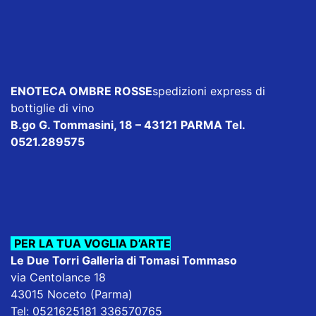
ENOTECA OMBRE ROSSE
spedizioni express di
bottiglie di vino
B.go G. Tommasini, 18 – 43121 PARMA Tel.
0521.289575
PER LA TUA VOGLIA D’ARTE
Le Due Torri Galleria di Tomasi Tommaso
via Centolance 18
43015 Noceto (Parma)
Tel: 0521625181 336570765