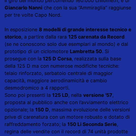
il giro del mondo percorrendo 160.000 chilometri, e di
Giancarlo Nanni
che con la sua “Ammiraglia” raggiunse
per tre volte Capo Nord.
In esposizione
8 modelli di grande interesse tecnico e
storico
, a partire dalla rara
125 carenata da Record
(se ne conoscono solo due esemplari al mondo) e dal
prototipo di un ciclomotore
Lambretta 50
. Si
prosegue con la
125 D Corsa
, realizzata sulla base
della 125 D ma con numerose modifiche tecniche:
telaio rinforzato, serbatoio centrale di maggior
capacità, maggiore aerodinamicità e cambio
desmodromico a 4 rapporti.
Sono poi presenti la
125 LD
, nella
versione '57
,
proposta al pubblico anche con l’avviamento elettrico
opzionale; la
150 D
, massima evoluzione delle versioni
prive di carenatura con un motore robusto e dotato di
raffreddamento forzato; la
150 Li Seconda Serie
,
regina delle vendite con il record di 74 unità prodotte