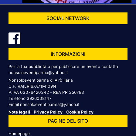
SOCIAL NETWORK
INFORMAZIONI
Per la tua pubblictà o per pubblicare un evento contatta
nonsoloeventiparma@yahoo.it
Nonsoloeventiparma di Airò Ilaria
C.F. RAILRI67A71M109N
P.IVA 03076420342 - REA PR 356783
Telefono
3926008147
Email
nonsoloeventiparma@yahoo.it
Note legali
-
Privacy Policy
-
Cookie Policy
PAGINE DEL SITO
Homepage