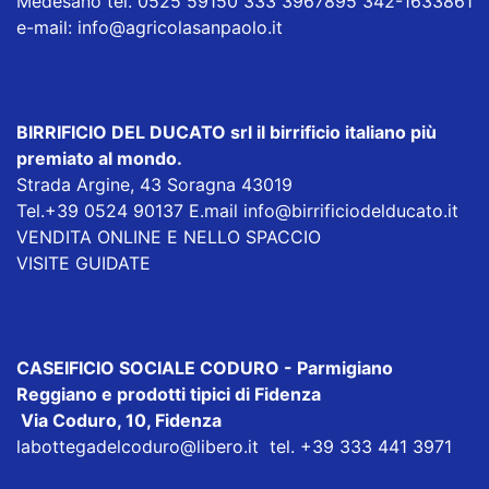
Medesano tel. 0525 59150 333 3967895 342-1633861
e-mail:
info@agricolasanpaolo.it
BIRRIFICIO DEL DUCATO srl
il birrificio italiano più
premiato al mondo.
Strada Argine, 43 Soragna 43019
Tel.+39 0524 90137 E.mail
info@birrificiodelducato.it
VENDITA ONLINE E NELLO SPACCIO
VISITE GUIDATE
CASEIFICIO SOCIALE CODURO
- Parmigiano
Reggiano e prodotti tipici di Fidenza
Via Coduro, 10, Fidenza
labottegadelcoduro@libero.it
tel. +39 333 441 3971