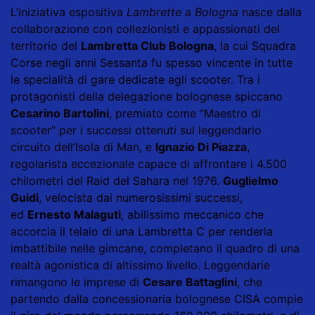
L’iniziativa espositiva
Lambrette a Bologna
nasce dalla
collaborazione con collezionisti e appassionati del
territorio del
Lambretta Club Bologna
, la cui Squadra
Corse negli anni Sessanta fu spesso vincente in tutte
le specialità di gare dedicate agli scooter. Tra i
protagonisti della delegazione bolognese spiccano
Cesarino Bartolini
, premiato come “Maestro di
scooter” per i successi ottenuti sul leggendario
circuito dell’Isola di Man, e
Ignazio Di Piazza
,
regolarista eccezionale capace di affrontare i 4.500
chilometri del Raid del Sahara nel 1976.
Guglielmo
Guidi
, velocista dai numerosissimi successi,
ed
Ernesto Malaguti
, abilissimo meccanico che
accorcia il telaio di una Lambretta C per renderla
imbattibile nelle gimcane, completano il quadro di una
realtà agonistica di altissimo livello. Leggendarie
rimangono le imprese di
Cesare Battaglini
, che
partendo dalla concessionaria bolognese CISA compie