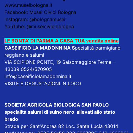
www.museibologna.it
Facebook: Musei Civici Bologna
Instagram: @bolognamusei
YouTube: @museicivicibologna
LE BONTA’ DI PARMA A CASA TUA vendita online
CASEIFICIO LA MADONNINA
S
pecialità parmigiano
reggiano e salumi
VIA SCIPIONE PONTE, 19 Salsomaggiore Terme -
43039 0524/570905
info@caseificiolamadonnina.it
VISITE E DEGUSTAZIONI IN LOCO
SOCIETA' AGRICOLA BIOLOGICA SAN PAOLO
specialità salumi di suino nero allevati allo stato
brado
Strada per Sant'Andrea 82 Loc. Santa Lucia 43014