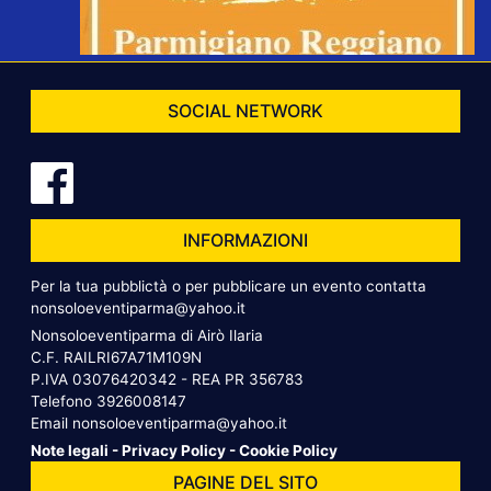
SOCIAL NETWORK
INFORMAZIONI
Per la tua pubblictà o per pubblicare un evento contatta
nonsoloeventiparma@yahoo.it
Nonsoloeventiparma di Airò Ilaria
C.F. RAILRI67A71M109N
P.IVA 03076420342 - REA PR 356783
Telefono
3926008147
Email
nonsoloeventiparma@yahoo.it
Note legali
-
Privacy Policy
-
Cookie Policy
PAGINE DEL SITO