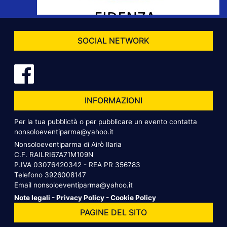
SOCIAL NETWORK
INFORMAZIONI
Per la tua pubblictà o per pubblicare un evento contatta
nonsoloeventiparma@yahoo.it
Nonsoloeventiparma di Airò Ilaria
C.F. RAILRI67A71M109N
P.IVA 03076420342 - REA PR 356783
Telefono
3926008147
Email
nonsoloeventiparma@yahoo.it
Note legali
-
Privacy Policy
-
Cookie Policy
PAGINE DEL SITO