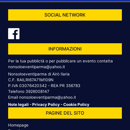
SOCIAL NETWORK
INFORMAZIONI
Per la tua pubblictà o per pubblicare un evento contatta
nonsoloeventiparma@yahoo.it
Nonsoloeventiparma di Airò Ilaria
C.F. RAILRI67A71M109N
P.IVA 03076420342 - REA PR 356783
Telefono
3926008147
Email
nonsoloeventiparma@yahoo.it
Note legali
-
Privacy Policy
-
Cookie Policy
PAGINE DEL SITO
Homepage