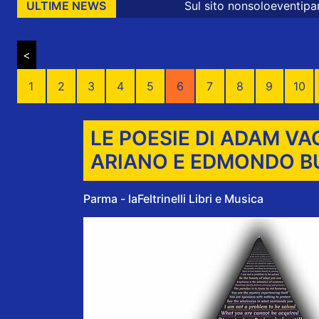
Sul sito nonsoloeventiparma sono presenti
ULTIME NEWS
<
1
2
3
4
5
6
7
8
9
10
LE POESIE DI ADAM V
ARIANO E EDMONDO B
Parma - laFeltrinelli Libri e Musica