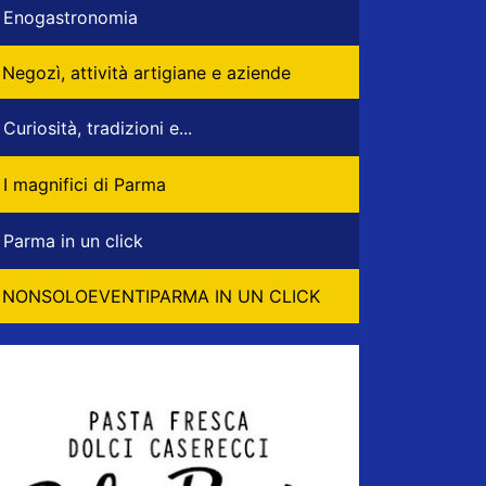
Enogastronomia
Negozì, attività artigiane e aziende
Curiosità, tradizioni e...
I magnifici di Parma
Parma in un click
NONSOLOEVENTIPARMA IN UN CLICK