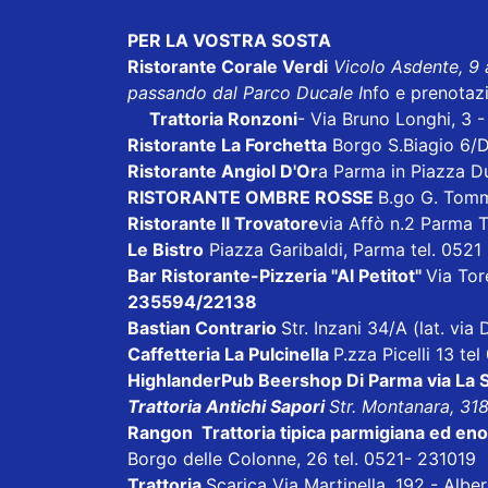
PER LA VOSTRA SOSTA
Ristorante Corale Verdi
Vicolo Asdente, 9
passando dal Parco Ducale I
nfo e prenotaz
Trattoria Ronzoni
- Via Bruno Longhi, 3 
Ristorante La Forchetta
Borgo S.Biagio 6/
Ristorante Angiol D'Or
a Parma in Piazza D
RISTORANTE OMBRE ROSSE
B.go G. Tom
Ristorante Il Trovatore
via Affò n.2 Parma 
Le Bistro
Piazza Garibaldi, Parma tel. 052
Bar Ristorante-Pizzeria "Al Petitot"
Via Tore
235594/22138
Bastian Contrario
Str. Inzani 34/A (lat. vi
Caffetteria La Pulcinella
P.zza Picelli 13 te
HighlanderPub Beershop Di Parma
via La
Trattoria Antichi Sapori
Str. Montanara, 31
Rangon Trattoria tipica parmigiana ed en
Borgo delle Colonne, 26 tel. 0521- 231019
Trattoria
Scarica
Via Martinella, 192 - Alb