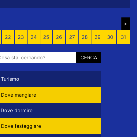
>
22
23
24
25
26
27
28
29
30
31
CERCA
Turismo
Dove mangiare
Dove dormire
Dove festeggiare