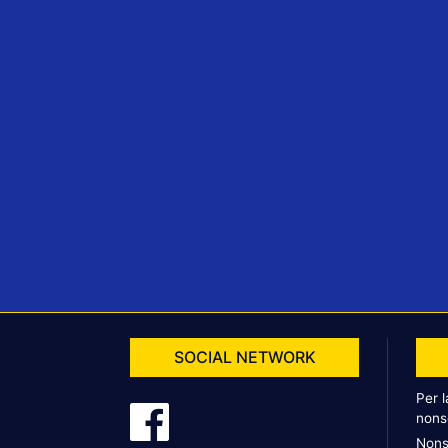
SOCIAL NETWORK
Per 
nons
Nons