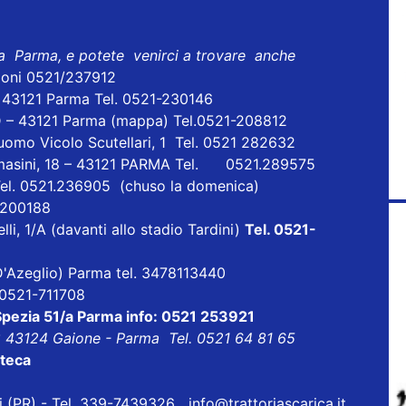
 a Parma, e potete venirci a trovare anche
ioni 0521/237912
- 43121 Parma Tel. 0521-230146
D – 43121 Parma
(mappa)
Tel.0521-208812
uomo Vicolo Scutellari, 1 Tel. 0521 282632
masini, 18 – 43121 PARMA Tel. 0521.289575
Tel. 0521.236905 (chuso la domenica)
1 200188
lli, 1/A (davanti allo stadio Tardini)
Tel. 0521-
a D'Azeglio) Parma tel. 3478113440
l 0521-711708
 Spezia 51/a Parma info: 0521 253921
8 43124 Gaione - Parma Tel. 0521 64 81 65
oteca
eri (PR) - Tel. 339-7439326
info@trattoriascarica.it