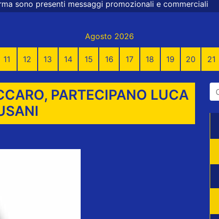
 messaggi promozionali e commerciali
Agosto 2026
11
12
13
14
15
16
17
18
19
20
21
ACCARO, PARTECIPANO LUCA
USANI