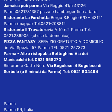
Jamaica pub parma
Via Reggio 41/a 43126
Parma0521781357 pizza e hamburger fino a tardi
Ristorante La Forchetta
Borgo S.Biagio 6/D – 43121
Parma
(mappa)
Tel.0521-208812
Ristorante Il Trovatore
via Affò n.2 Parma Tel.
0521.236905 (chuso la domenica)
PIZZA FANTASY
SERVIZIO GRATUITO A DOMICILIO
in Via Spezia, 57 Parma TEL 0521. 257373
Parma - Altro ristopub a Botteghino
Via dei
Maniscalchi tel. 0521 658270
Ristorante Gatto Nero
Via Bogolese, 4 Bogolese di
Sorbolo (a 5 minuti da Parma) Tel: 0521 604494
Parma
Parma PR, Italia