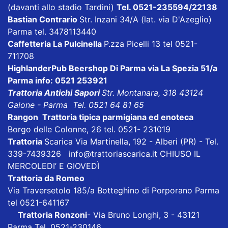
(davanti allo stadio Tardini)
Tel. 0521-235594/22138
Bastian Contrario
Str. Inzani 34/A (lat. via D'Azeglio)
Parma tel. 3478113440
Caffetteria La Pulcinella
P.zza Picelli 13 tel 0521-
711708
HighlanderPub Beershop Di Parma
via La Spezia 51/a
Parma info: 0521 253921
Trattoria Antichi Sapori
Str. Montanara, 318 43124
Gaione - Parma Tel. 0521 64 81 65
Rangon Trattoria tipica parmigiana ed enoteca
Borgo delle Colonne, 26 tel. 0521- 231019
Trattoria
Scarica
Via Martinella, 192 - Alberi (PR) - Tel.
339-7439326
info@trattoriascarica.it
CHIUSO IL
MERCOLEDI’ E GIOVEDÌ
Trattoria da Romeo
Via Traversetolo 185/a Botteghino di Porporano Parma
tel 0521-641167
Trattoria Ronzoni
- Via Bruno Longhi, 3 - 43121
Parma Tel. 0521-230146