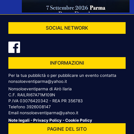
SOCIAL NETWORK
INFORMAZIONI
Per la tua pubblictà o per pubblicare un evento contatta
nonsoloeventiparma@yahoo.it
Nonsoloeventiparma di Airò Ilaria
C.F. RAILRI67A71M109N
P.IVA 03076420342 - REA PR 356783
Telefono
3926008147
Email
nonsoloeventiparma@yahoo.it
Note legali
-
Privacy Policy
-
Cookie Policy
PAGINE DEL SITO