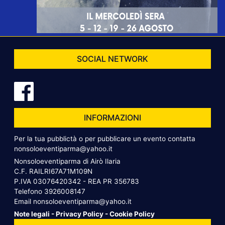
SOCIAL NETWORK
INFORMAZIONI
Per la tua pubblictà o per pubblicare un evento contatta
nonsoloeventiparma@yahoo.it
Nonsoloeventiparma di Airò Ilaria
C.F. RAILRI67A71M109N
P.IVA 03076420342 - REA PR 356783
Telefono
3926008147
Email
nonsoloeventiparma@yahoo.it
Note legali
-
Privacy Policy
-
Cookie Policy