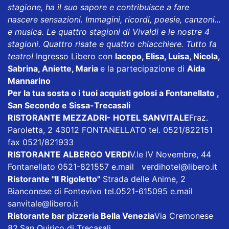
stagione, ha il suo sapore e contribuisce a fare
nascere sensazioni. Immagini, ricordi, poesie, canzoni...
e musica. Le quattro stagioni di Vivaldi e le nostre 4
stagioni. Quattro risate e quattro chiacchiere. Tutto fa
teatro!
Ingresso Libero con
Iacopo, Elisa, Luisa, Nicola,
Sabrina, Aniette, Maria
e la partecipazione di
Aida
Mannarino
Per la tua sosta o i tuoi acquisti golosi a Fontanellato ,
San Secondo e Sissa-Trecasali
RISTORANTE MEZZADRI- HOTEL SANVITALE
Fraz.
Paroletta, 2 43012 FONTANELLATO tel. 0521/822151
fax 0521/821933
RISTORANTE ALBERGO VERDI
V.le IV Novembre, 44
Fontanellato 0521-821557 e.mail
verdihotel@libero.it
Ristorante "Il Rigoletto
"
Strada delle Anime, 2
Bianconese di Fontevivo tel.0521-615095 e.mail
sanvitale@libero.it
Ristorante bar pizzeria Bella Venezia
Via Cremonese
82,San Quirico di Trecasali