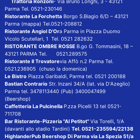
Trattoria Ronzoni
- Via Bruno Longhi, 3 - 43121
Parma Tel. 0521-230146
Ristorante La Forchetta
Borgo S.Biagio 6/D – 43121
Parma
(mappa)
Tel.0521-208812
Ristorante Angiol D'Or
a Parma in Piazza Duomo
Vicolo Scutellari, 1 Tel. 0521 282632
RISTORANTE OMBRE ROSSE
B.go G. Tommasini, 18 –
43121 PARMA Tel. 0521.289575
Ristorante Il Trovatore
via Affò n.2 Parma Tel.
0521.236905 (chuso la domenica)
Le Bistro
Piazza Garibaldi, Parma tel. 0521 200188
Bastian Contrario
Str. Inzani 34/A (lat. via D'Azeglio)
Parma tel. 3478113440 (Pub) 3400047499
(Beershop)
Caffetteria La Pulcinella
P.zza Picelli 13 tel 0521-
711708
Bar Ristorante-Pizzeria "Al Petitot"
Via Torelli, 1/A
(davanti allo stadio Tardini)
Tel. 0521-235594/22138
HighlanderPub Beershop Di Parma
via La Spezia 51/a