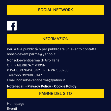
SOCIAL NETWORK
INFORMAZIONI
Per la tua pubblictà o per pubblicare un evento contatta
nonsoloeventiparma@yahoo.it
Nonsoloeventiparma di Airò Ilaria
C.F. RAILRI67A71M109N
P.IVA 03076420342 - REA PR 356783
Telefono
3926008147
Email
nonsoloeventiparma@yahoo.it
Note legali
-
Privacy Policy
-
Cookie Policy
PAGINE DEL SITO
Homepage
Eventi