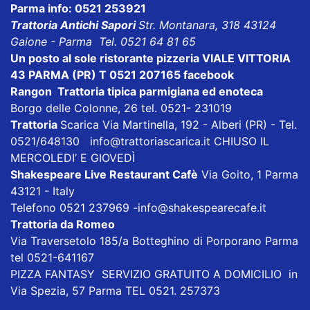
Parma info: 0521 253921
Trattoria Antichi Sapori
Str. Montanara, 318 43124
Gaione - Parma Tel. 0521 64 81 65
Un posto al sole ristorante pizzeria VIALE VITTORIA
43 PARMA (PR) T 0521 207165
facebook
Rangon Trattoria tipica parmigiana ed enoteca
Borgo delle Colonne, 26 tel. 0521- 231019
Trattoria
Scarica
Via Martinella, 192 - Alberi (PR) - Tel.
0521/648130
info@trattoriascarica.it
CHIUSO IL
MERCOLEDI’ E GIOVEDÌ
Shakespeare Live Restaurant Cafè
Via Goito, 1 Parma
43121 - Italy
Telefono 0521 237969
-info@shakespearecafe.it
Trattoria da Romeo
Via Traversetolo 185/a Botteghino di Porporano Parma
tel 0521-641167
PIZZA FANTASY
SERVIZIO GRATUITO A DOMICILIO in
Via Spezia, 57 Parma TEL 0521. 257373