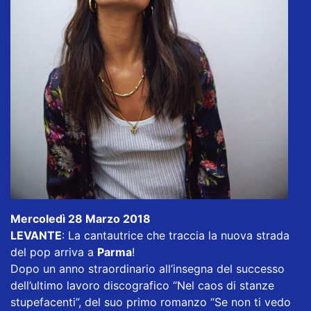
Mercoledì 28 Marzo 2018
LEVANTE
: La cantautrice che traccia la nuova strada
del pop arriva a
Parma
!
Dopo un anno straordinario all’insegna del successo
dell’ultimo lavoro discografico “Nel caos di stanze
stupefacenti”, del suo primo romanzo “Se non ti vedo