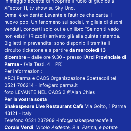
In maggio accetta di ricoprire il ruolo di giudice a
XFactor 11, tv show su Sky Uno.
Ormai è evidente: Levante è l’autrice che canta il
nuovo pop. Un fenomeno sui social, migliaia di dischi
venduti, concerti sold out e un libro “Se non ti vedo
non esisti” (Rizzoli) arrivato già alla quinta ristampa.
Biglietti in prevendita: sono disponibili tramite il
circuito ticketone e a partire
da mercoledì 13
dicembre
– dalle ore 9.30
-
presso
l’Arci Provinciale di
Parma -
(Via Testi, 4 – PR)
Per informazioni:
ARCI Parma e CAOS Organizzazione Spettacoli tel
0521-706214 - info@arciparma.it
foto LEVANTE NEL CAOS 2 @Alan Chies
Per la vostra sosta
Shakespeare Live Restaurant Cafè
Via Goito, 1 Parma
43121 - Italy
Telefono 0521 237969
-info@shakespearecafe.it
Corale Verdi
Vicolo Asdente, 9 a Parma, e potete