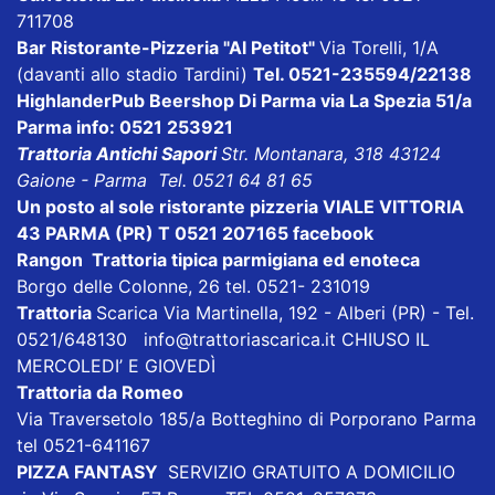
711708
Bar Ristorante-Pizzeria "Al Petitot"
Via Torelli, 1/A
(davanti allo stadio Tardini)
Tel. 0521-235594/22138
HighlanderPub Beershop Di Parma
via La Spezia 51/a
Parma info: 0521 253921
Trattoria Antichi Sapori
Str. Montanara, 318 43124
Gaione - Parma Tel. 0521 64 81 65
Un posto al sole
ristorante pizzeria VIALE VITTORIA
43 PARMA (PR) T 0521 207165
facebook
Rangon Trattoria tipica parmigiana ed enoteca
Borgo delle Colonne, 26 tel. 0521- 231019
Trattoria
Scarica
Via Martinella, 192 - Alberi (PR) - Tel.
0521/648130
info@trattoriascarica.it
CHIUSO IL
MERCOLEDI’ E GIOVEDÌ
Trattoria da Romeo
Via Traversetolo 185/a Botteghino di Porporano Parma
tel 0521-641167
PIZZA FANTASY
SERVIZIO GRATUITO A DOMICILIO