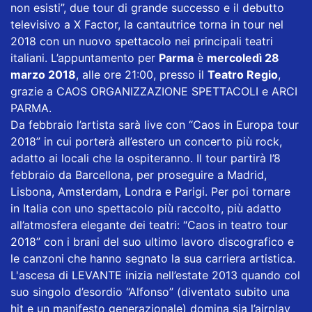
non esisti”, due tour di grande successo e il debutto
televisivo a X Factor, la cantautrice torna in tour nel
2018 con un nuovo spettacolo nei principali teatri
italiani. L’appuntamento per
Parma
è
mercoledì 28
marzo 2018
, alle ore 21:00, presso il
Teatro Regio
,
grazie a CAOS ORGANIZZAZIONE SPETTACOLI e ARCI
PARMA.
Da febbraio l’artista sarà live con “Caos in Europa tour
2018” in cui porterà all’estero un concerto più rock,
adatto ai locali che la ospiteranno. Il tour partirà l’8
febbraio da Barcellona, per proseguire a Madrid,
Lisbona, Amsterdam, Londra e Parigi. Per poi tornare
in Italia con uno spettacolo più raccolto, più adatto
all’atmosfera elegante dei teatri: “Caos in teatro tour
2018” con i brani del suo ultimo lavoro discografico e
le canzoni che hanno segnato la sua carriera artistica.
L'ascesa di LEVANTE inizia nell’estate 2013 quando col
suo singolo d’esordio “Alfonso” (diventato subito una
hit e un manifesto generazionale) domina sia l’airplay