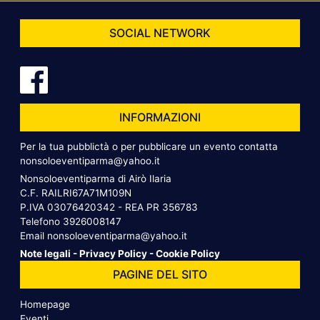
SOCIAL NETWORK
INFORMAZIONI
Per la tua pubblictà o per pubblicare un evento contatta
nonsoloeventiparma@yahoo.it
Nonsoloeventiparma di Airò Ilaria
C.F. RAILRI67A71M109N
P.IVA 03076420342 - REA PR 356783
Telefono
3926008147
Email
nonsoloeventiparma@yahoo.it
Note legali
-
Privacy Policy
-
Cookie Policy
PAGINE DEL SITO
Homepage
Eventi