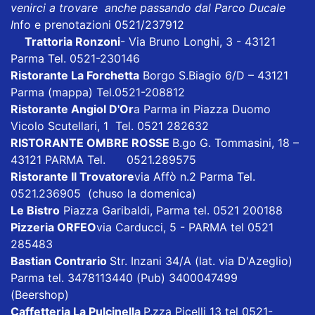
venirci a trovare anche passando dal Parco Ducale
I
nfo e prenotazioni 0521/237912
Trattoria Ronzoni
- Via Bruno Longhi, 3 - 43121
Parma Tel. 0521-230146
Ristorante La Forchetta
Borgo S.Biagio 6/D – 43121
Parma
(mappa)
Tel.0521-208812
Ristorante Angiol D'Or
a Parma in Piazza Duomo
Vicolo Scutellari, 1 Tel. 0521 282632
RISTORANTE OMBRE ROSSE
B.go G. Tommasini, 18 –
43121 PARMA Tel. 0521.289575
Ristorante Il Trovatore
via Affò n.2 Parma Tel.
0521.236905 (chuso la domenica)
Le Bistro
Piazza Garibaldi, Parma tel. 0521 200188
P
izzeria ORFEO
via Carducci, 5 - PARMA tel 0521
285483
Bastian Contrario
Str. Inzani 34/A (lat. via D'Azeglio)
Parma tel. 3478113440 (Pub) 3400047499
(Beershop)
Caffetteria La Pulcinella
P.zza Picelli 13 tel 0521-