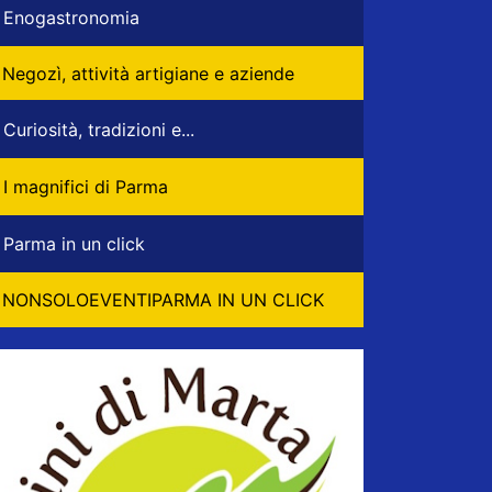
Enogastronomia
Negozì, attività artigiane e aziende
Curiosità, tradizioni e...
I magnifici di Parma
Parma in un click
NONSOLOEVENTIPARMA IN UN CLICK