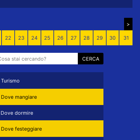
>
22
23
24
25
26
27
28
29
30
31
CERCA
Turismo
Dove mangiare
Dove dormire
Dove festeggiare