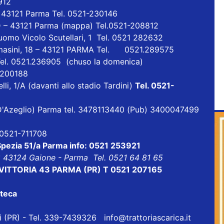
912
- 43121 Parma Tel. 0521-230146
D – 43121 Parma
(mappa)
Tel.0521-208812
uomo Vicolo Scutellari, 1 Tel. 0521 282632
masini, 18 – 43121 PARMA Tel. 0521.289575
Tel. 0521.236905 (chuso la domenica)
1 200188
lli, 1/A (davanti allo stadio Tardini)
Tel. 0521-
ia D'Azeglio) Parma tel. 3478113440 (Pub) 3400047499
l 0521-711708
 Spezia 51/a Parma info: 0521 253921
8 43124 Gaione - Parma Tel. 0521 64 81 65
ALE VITTORIA 43 PARMA (PR) T 0521 207165
oteca
eri (PR) - Tel. 339-7439326
info@trattoriascarica.it