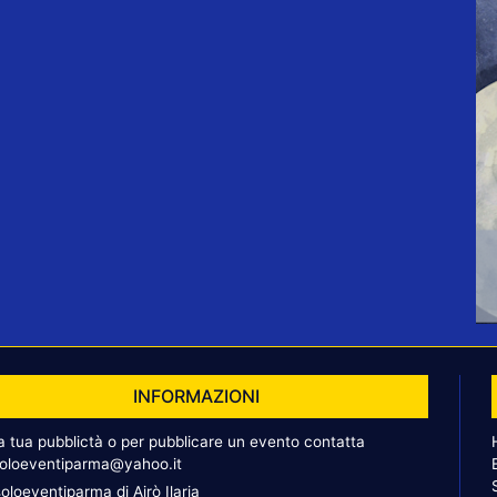
INFORMAZIONI
la tua pubblictà o per pubblicare un evento contatta
oloeventiparma@yahoo.it
oloeventiparma di Airò Ilaria