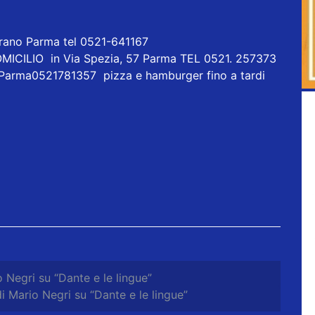
orano Parma tel 0521-641167
ICILIO in Via Spezia, 57 Parma TEL 0521. 257373
 Parma0521781357 pizza e hamburger fino a tardi
 Negri su “Dante e le lingue”
i Mario Negri su “Dante e le lingue”