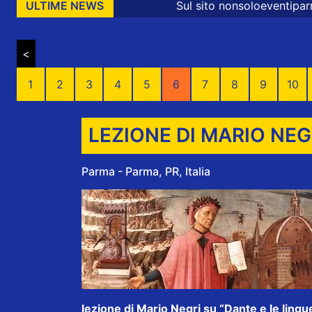
Sul sito nonsoloeventiparma sono presenti 
ULTIME NEWS
<
1
2
3
4
5
6
7
8
9
10
LEZIONE DI MARIO NEG
Parma - Parma, PR, Italia
lezione di Mario Negri su “Dante e le lingu