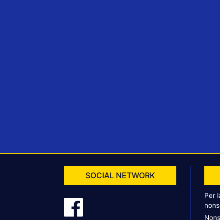
SOCIAL NETWORK
Per 
nons
Nons