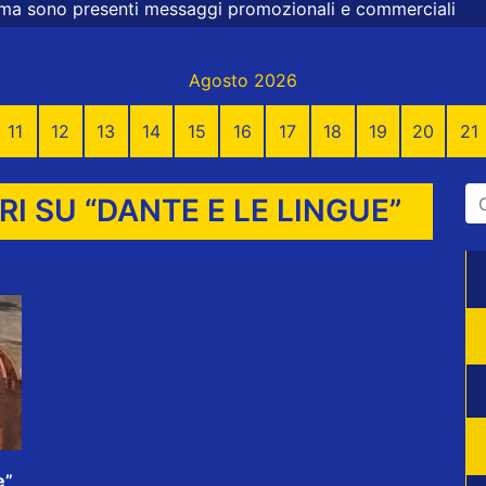
messaggi promozionali e commerciali
Agosto 2026
11
12
13
14
15
16
17
18
19
20
21
RI SU “DANTE E LE LINGUE”
e”