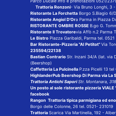
Parco Ducale I
nfo e prenotazioni 0521/237
Trattoria Ronzoni
- Via Bruno Longhi, 3 
Ristorante La Forchetta
Borgo S.Biagio 6/
Ristorante Angiol D'Or
a Parma in Piazza D
RISTORANTE OMBRE ROSSE
B.go G. Tom
Ristorante Il Trovatore
via Affò n.2 Parma 
Le Bistro
Piazza Garibaldi, Parma tel. 052
Bar Ristorante-Pizzeria "Al Petitot"
Via Tore
235594/22138
Bastian Contrario
Str. Inzani 34/A (lat. v
(Beershop)
Caffetteria La Pulcinella
P.zza Picelli 13 te
HighlanderPub Beershop Di Parma
via La
Trattoria Antichi Sapori
Str. Montanara, 31
Un posto al sole ristorante pizzeria VI
facebook
Rangon Trattoria tipica parmigiana ed en
Borgo delle Colonne, 26 tel. 0521- 231019
Trattoria
Scarica
Via Martinella, 192 - Alb