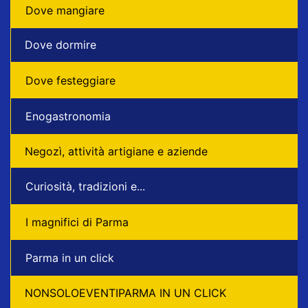
Dove mangiare
Dove dormire
Dove festeggiare
Enogastronomia
Negozì, attività artigiane e aziende
Curiosità, tradizioni e...
I magnifici di Parma
Parma in un click
NONSOLOEVENTIPARMA IN UN CLICK