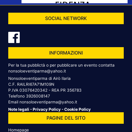
SOCIAL NETWORK
INFORMAZIONI
Per la tua pubblictà o per pubblicare un evento contatta
nonsoloeventiparma@yahoo.it
Nonsoloeventiparma di Airò Ilaria
C.F. RAILRI67A71M109N
P.IVA 03076420342 - REA PR 356783
Telefono
3926008147
Email
nonsoloeventiparma@yahoo.it
Note legali
-
Privacy Policy
-
Cookie Policy
PAGINE DEL SITO
Homepage