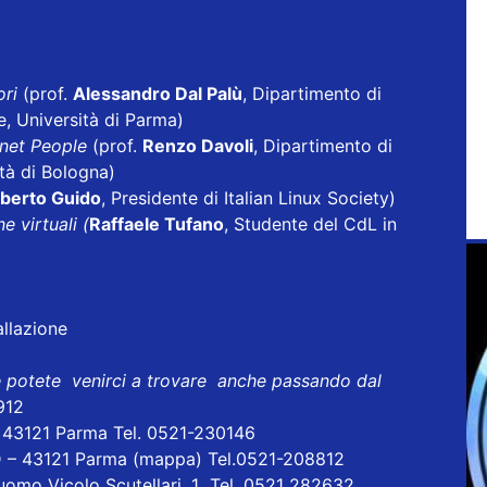
ori
(prof.
Alessandro Dal Palù
, Dipartimento di
, Università di Parma)
rnet People
(prof.
Renzo Davoli
, Dipartimento di
ità di Bologna)
berto Guido
, Presidente di Italian Linux Society)
e virtuali (
Raffaele Tufano
, Studente del CdL in
allazione
e potete venirci a trovare anche passando dal
912
- 43121 Parma Tel. 0521-230146
D – 43121 Parma
(mappa)
Tel.0521-208812
uomo Vicolo Scutellari, 1 Tel. 0521 282632