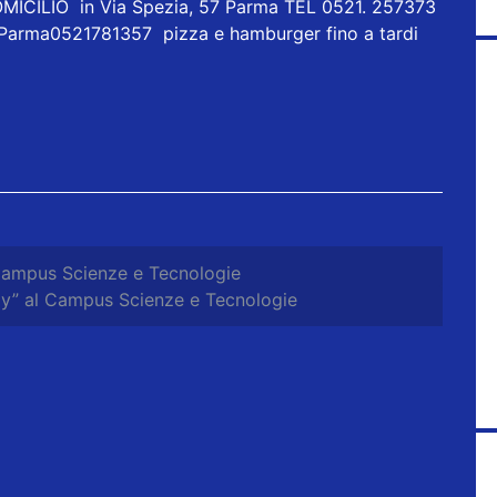
ICILIO in Via Spezia, 57 Parma TEL 0521. 257373
 Parma0521781357 pizza e hamburger fino a tardi
Campus Scienze e Tecnologie
ay” al Campus Scienze e Tecnologie