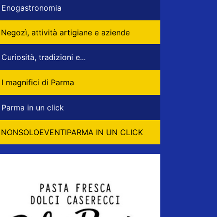
Enogastronomia
Negozì, attività artigiane e aziende
Curiosità, tradizioni e...
I magnifici di Parma
Parma in un click
NONSOLOEVENTIPARMA IN UN CLICK