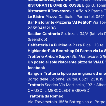
RISTORANTE OMBRE ROSSE
B.go G. Tom
Ristorante Il Trovatore
via Affò n.2 Parma 
Le Bistro
Piazza Garibaldi, Parma tel. 052
Bar Ristorante-Pizzeria "Al Petitot"
Via Tore
235594/22138
Bastian Contrario
Str. Inzani 34/A (lat. v
(Beershop)
Caffetteria La Pulcinella
P.zza Picelli 13 te
HighlanderPub Beershop Di Parma
via La
Trattoria Antichi Sapori
Str. Montanara, 31
Un posto al sole ristorante pizzeria VI
facebook
Rangon Trattoria tipica parmigiana ed en
Borgo delle Colonne, 26 tel. 0521- 231019
Trattoria
Scarica
Via Martinella, 192 - Alb
CHIUSO IL MERCOLEDI’ E GIOVEDÌ
Trattoria da Romeo
Via Traversetolo 185/a Botteghino di Porp