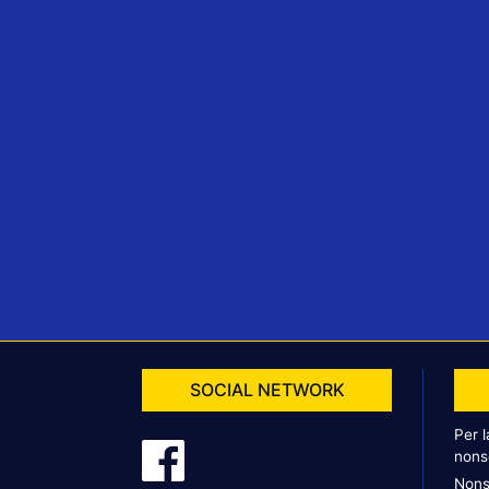
SOCIAL NETWORK
Per 
nons
Nons