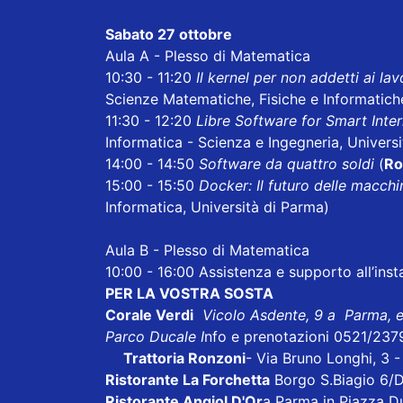
Sabato 27 ottobre
Aula A - Plesso di Matematica
10:30 - 11:20
Il kernel per non addetti ai lav
Scienze Matematiche, Fisiche e Informatiche
11:30 - 12:20
Libre Software for Smart Inte
Informatica - Scienza e Ingegneria, Univers
14:00 - 14:50
Software da quattro soldi
(
Ro
15:00 - 15:50
Docker: Il futuro delle macchin
Informatica, Università di Parma)
Aula B - Plesso di Matematica
10:00 - 16:00 Assistenza e supporto all’inst
PER LA VOSTRA SOSTA
Corale Verdi
Vicolo Asdente, 9 a Parma, 
Parco Ducale I
nfo e prenotazioni 0521/237
Trattoria Ronzoni
- Via Bruno Longhi, 3 
Ristorante La Forchetta
Borgo S.Biagio 6/
Ristorante Angiol D'Or
a Parma in Piazza D