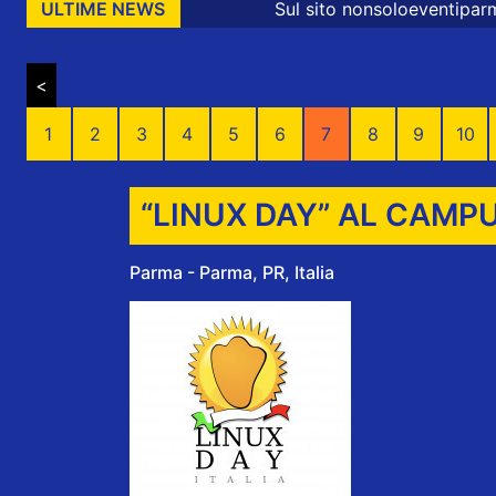
Sul sito nonsoloeventiparma sono presenti m
ULTIME NEWS
<
1
2
3
4
5
6
7
8
9
10
“LINUX DAY” AL CAMP
Parma - Parma, PR, Italia