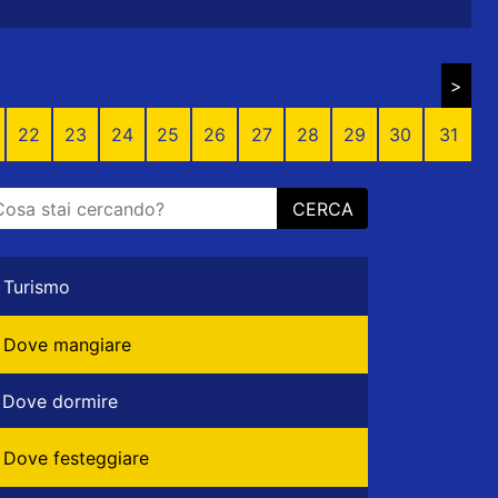
>
22
23
24
25
26
27
28
29
30
31
CERCA
Turismo
Dove mangiare
Dove dormire
Dove festeggiare