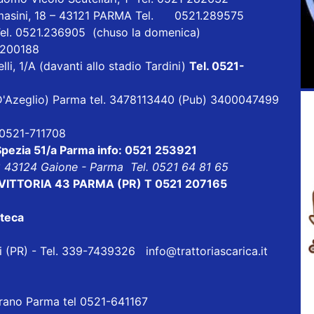
masini, 18 – 43121 PARMA Tel. 0521.289575
Tel. 0521.236905 (chuso la domenica)
1 200188
lli, 1/A (davanti allo stadio Tardini)
Tel. 0521-
ia D'Azeglio) Parma tel. 3478113440 (Pub) 3400047499
l 0521-711708
 Spezia 51/a Parma info: 0521 253921
8 43124 Gaione - Parma Tel. 0521 64 81 65
ALE VITTORIA 43 PARMA (PR) T 0521 207165
oteca
eri (PR) - Tel. 339-7439326
info@trattoriascarica.it
orano Parma tel 0521-641167