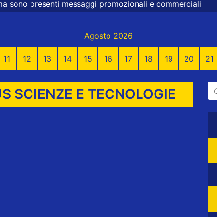
essaggi promozionali e commerciali
Agosto 2026
11
12
13
14
15
16
17
18
19
20
21
US SCIENZE E TECNOLOGIE