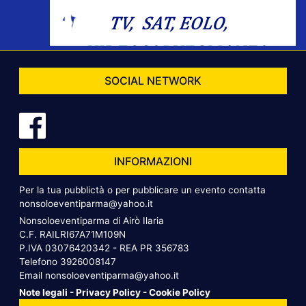
SOCIAL NETWORK
INFORMAZIONI
Per la tua pubblictà o per pubblicare un evento contatta
nonsoloeventiparma@yahoo.it
Nonsoloeventiparma di Airò Ilaria
C.F. RAILRI67A71M109N
P.IVA 03076420342 - REA PR 356783
Telefono
3926008147
Email
nonsoloeventiparma@yahoo.it
Note legali
-
Privacy Policy
-
Cookie Policy