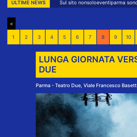
Sul sito nonsoloeventiparma sono presenti messaggi pr
ULTIME NEWS
<
1
2
3
4
5
6
7
8
9
10
LUNGA GIORNATA VERS
DUE
Parma - Teatro Due, Viale Francesco Basetti,