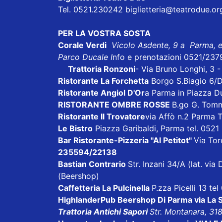
Tel. 0521.230242 biglietteria@teatrodue.or
PER LA VOSTRA SOSTA
Corale Verdi
Vicolo Asdente, 9 a Parma, 
Parco Ducale I
nfo e prenotazioni 0521/237
Trattoria Ronzoni
- Via Bruno Longhi, 3 
Ristorante La Forchetta
Borgo S.Biagio 6/
Ristorante Angiol D'Or
a Parma in Piazza D
RISTORANTE OMBRE ROSSE
B.go G. Tom
Ristorante Il Trovatore
via Affò n.2 Parma 
Le Bistro
Piazza Garibaldi, Parma tel. 052
Bar Ristorante-Pizzeria "Al Petitot"
Via Tore
235594/22138
Bastian Contrario
Str. Inzani 34/A (lat. v
(Beershop)
Caffetteria La Pulcinella
P.zza Picelli 13 te
HighlanderPub Beershop Di Parma
via La
Trattoria Antichi Sapori
Str. Montanara, 31