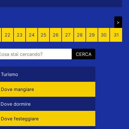
>
22
23
24
25
26
27
28
29
30
31
CERCA
Turismo
Dove mangiare
Dove dormire
Dove festeggiare