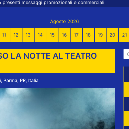
omozionali e commerciali
Agosto 2026
11
12
13
14
15
16
17
18
19
20
21
O LA NOTTE AL TEATRO
 Parma, PR, Italia