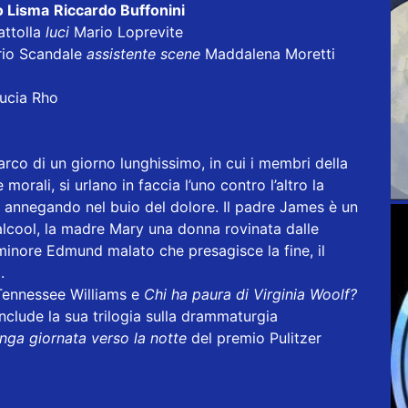
o Lisma
Riccardo Buffonini
ttolla
luci
Mario Loprevite
io Scandale
assistente scene
Maddalena Moretti
Lucia Rho
’arco di un giorno lunghissimo, in cui i membri della
morali, si urlano in faccia l’uno contro l’altro la
e, annegando nel buio del dolore. Il padre James è un
’alcool, la madre Mary una donna rovinata dalle
o minore Edmund malato che presagisce la fine, il
.
Tennessee Williams e
Chi ha paura di Virginia Woolf?
clude la sua trilogia sulla drammaturgia
nga giornata verso la notte
del premio Pulitzer