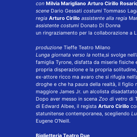
con
Milvia Marigliano
Arturo Cirillo
Rosari
scene
Dario Gessati
costumi
Tommaso Laga
regia
Arturo Cirillo
assistente alla regia
Mar
assistente costumi
Donato Di Donna
un ringraziamento per la collaborazione a 
produzione
Tieffe Teatro Milano
Lunga giornata verso la
notte,si svolge nell
famiglia Tyrone, disfatta da miserie fisiche e 
propria disperazione e la propria solitudin
ex-attore ricco ma avaro che si rifugia nell
droghe e che ha paura della realtà, il figli
maggiore James Jr. un alcolista disadattato
Dopo aver messo in scena
Zoo di vetro
di 
di Edward Albee, il regista
Arturo Cirillo
con
statunitense contemporanea, scegliendo
Lu
Eugene O’Neill.
Biglietteria Teatro Due