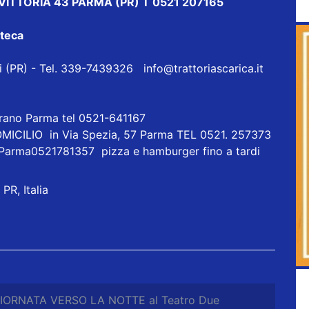
ALE VITTORIA 43 PARMA (PR) T 0521 207165
oteca
eri (PR) - Tel. 339-7439326
info@trattoriascarica.it
orano Parma tel 0521-641167
ICILIO in Via Spezia, 57 Parma TEL 0521. 257373
 Parma0521781357 pizza e hamburger fino a tardi
PR, Italia
ORNATA VERSO LA NOTTE al Teatro Due