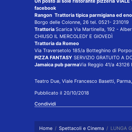
Un posto al sole ristorante pizzeria VI
facebook
Rangon Trattoria tipica parmigiana ed en
Borgo delle Colonne, 26 tel. 0521- 231019
Trattoria
Scarica
Via Martinella, 192 - Alb
CHIUSO IL MERCOLEDI’ E GIOVEDÌ
Trattoria da Romeo
Via Traversetolo 185/a Botteghino di Porp
PIZZA FANTASY
SERVIZIO GRATUITO A DOM
Jamaica pub parma
Via Reggio 41/a 43126
Teatro Due, Viale Francesco Basetti, Parma, 
Pubblicato il 20/10/2018
Condividi
Home
Spettacoli e Cinema
LUNGA GI