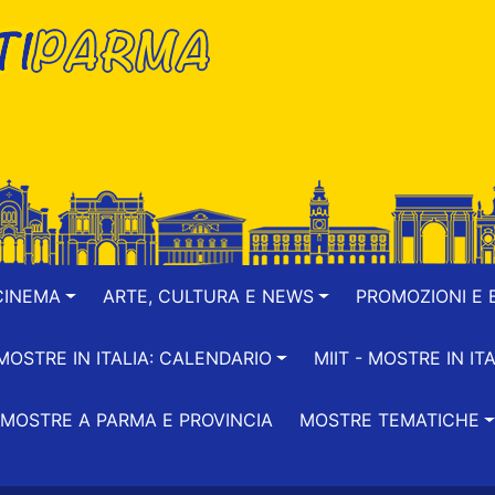
CINEMA
ARTE, CULTURA E NEWS
PROMOZIONI E B
-MOSTRE IN ITALIA: CALENDARIO
MIIT - MOSTRE IN ITA
MOSTRE A PARMA E PROVINCIA
MOSTRE TEMATICHE