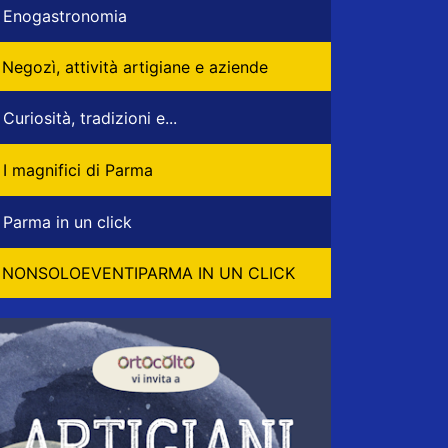
Enogastronomia
Negozì, attività artigiane e aziende
Curiosità, tradizioni e...
I magnifici di Parma
Parma in un click
NONSOLOEVENTIPARMA IN UN CLICK