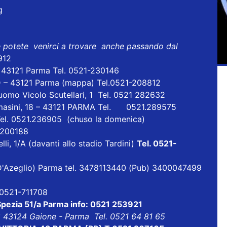
g
e potete venirci a trovare anche passando dal
912
- 43121 Parma Tel. 0521-230146
D – 43121 Parma
(mappa)
Tel.0521-208812
uomo Vicolo Scutellari, 1 Tel. 0521 282632
masini, 18 – 43121 PARMA Tel. 0521.289575
Tel. 0521.236905 (chuso la domenica)
1 200188
lli, 1/A (davanti allo stadio Tardini)
Tel. 0521-
ia D'Azeglio) Parma tel. 3478113440 (Pub) 3400047499
l 0521-711708
 Spezia 51/a Parma info: 0521 253921
8 43124 Gaione - Parma Tel. 0521 64 81 65