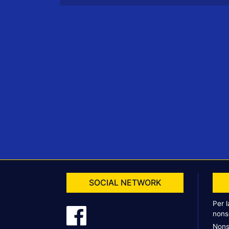
SOCIAL NETWORK
Per 
nons
Nons