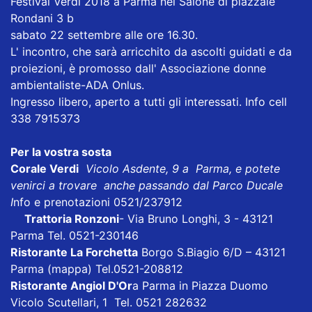
Festival Verdi 2018 a Parma nel Salone di piazzale
Rondani 3 b
sabato 22 settembre alle ore 16.30.
L' incontro, che sarà arricchito da ascolti guidati e da
proiezioni, è promosso dall' Associazione donne
ambientaliste-ADA Onlus.
Ingresso libero, aperto a tutti gli interessati. Info cell
338 7915373
Per la vostra sosta
Corale Verdi
Vicolo Asdente, 9 a Parma, e potete
venirci a trovare anche passando dal Parco Ducale
I
nfo e prenotazioni 0521/237912
Trattoria Ronzoni
- Via Bruno Longhi, 3 - 43121
Parma Tel. 0521-230146
Ristorante La Forchetta
Borgo S.Biagio 6/D – 43121
Parma
(mappa)
Tel.0521-208812
Ristorante Angiol D'Or
a Parma in Piazza Duomo
Vicolo Scutellari, 1 Tel. 0521 282632