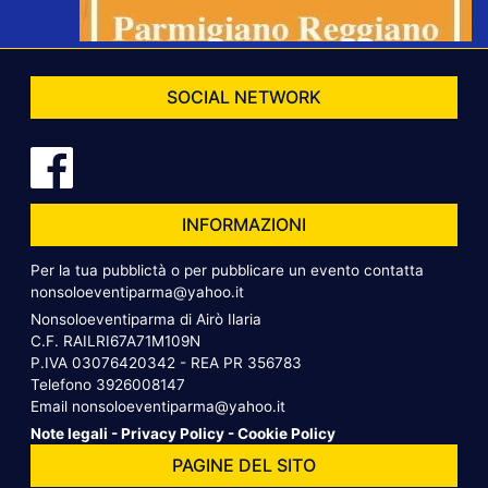
SOCIAL NETWORK
INFORMAZIONI
Per la tua pubblictà o per pubblicare un evento contatta
nonsoloeventiparma@yahoo.it
Nonsoloeventiparma di Airò Ilaria
C.F. RAILRI67A71M109N
P.IVA 03076420342 - REA PR 356783
Telefono
3926008147
Email
nonsoloeventiparma@yahoo.it
Note legali
-
Privacy Policy
-
Cookie Policy
PAGINE DEL SITO