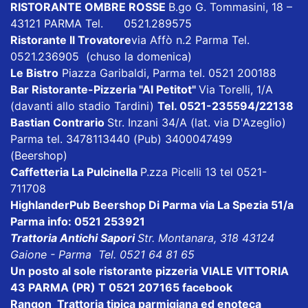
RISTORANTE OMBRE ROSSE
B.go G. Tommasini, 18 –
43121 PARMA Tel. 0521.289575
Ristorante Il Trovatore
via Affò n.2 Parma Tel.
0521.236905 (chuso la domenica)
Le Bistro
Piazza Garibaldi, Parma tel. 0521 200188
Bar Ristorante-Pizzeria "Al Petitot"
Via Torelli, 1/A
(davanti allo stadio Tardini)
Tel. 0521-235594/22138
Bastian Contrario
Str. Inzani 34/A (lat. via D'Azeglio)
Parma tel. 3478113440 (Pub) 3400047499
(Beershop)
Caffetteria La Pulcinella
P.zza Picelli 13 tel 0521-
711708
HighlanderPub Beershop Di Parma
via La Spezia 51/a
Parma info: 0521 253921
Trattoria Antichi Sapori
Str. Montanara, 318 43124
Gaione - Parma Tel. 0521 64 81 65
Un posto al sole ristorante pizzeria VIALE VITTORIA
43 PARMA (PR) T 0521 207165
facebook
Rangon Trattoria tipica parmigiana ed enoteca