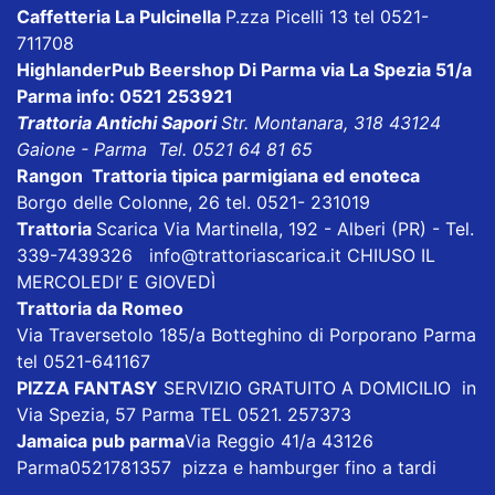
Caffetteria La Pulcinella
P.zza Picelli 13 tel 0521-
711708
HighlanderPub Beershop Di Parma
via La Spezia 51/a
Parma info: 0521 253921
Trattoria Antichi Sapori
Str. Montanara, 318 43124
Gaione - Parma Tel. 0521 64 81 65
Rangon Trattoria tipica parmigiana ed enoteca
Borgo delle Colonne, 26 tel. 0521- 231019
Trattoria
Scarica
Via Martinella, 192 - Alberi (PR) - Tel.
339-7439326
info@trattoriascarica.it
CHIUSO IL
MERCOLEDI’ E GIOVEDÌ
Trattoria da Romeo
Via Traversetolo 185/a Botteghino di Porporano Parma
tel 0521-641167
PIZZA FANTASY
SERVIZIO GRATUITO A DOMICILIO in
Via Spezia, 57 Parma TEL 0521. 257373
Jamaica pub parma
Via Reggio 41/a 43126
Parma0521781357 pizza e hamburger fino a tardi