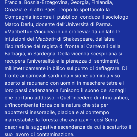
Francia, Bosnia-Erzegovina, Georgia, Finlandia,
Croazia e in altri Paesi. Dopo lo spettacolo la
Compagnia incontra il pubblico, conduce il sociologo
Marco Deriu, docente dell’Università di Parma.
«Macbettu» s’incunea in un crocevia: da un lato le
intuizioni del
Macbeth
di Shakespeare, dall’altra
l’ispirazione del regista di fronte ai Carnevali della
Barbagia, in Sardegna. Della vicenda scespiriana si
recupera l’universalità e la pienezza di sentimenti,
millimetricamente in bilico sul punto di deflagrare. Di
fronte ai carnevali sardi una visione: uomini a viso
aperto si radunano con uomini in maschere tetre e i
loro passi cadenzano all’unisono il suono dei sonagli
che portano addosso. «Quell’incedere di ritmo antico,
un’incombente forza della natura che sta per
abbattersi inesorabile, placida e al contempo
inarrestabile: la foresta che avanza» – così Serra
descrive la suggestiva ascendenza da cui è scaturito il
suo lavoro di contaminazione.