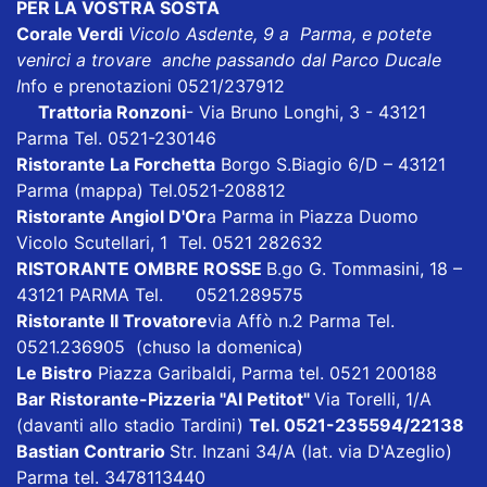
PER LA VOSTRA SOSTA
Corale Verdi
Vicolo Asdente, 9 a Parma, e potete
venirci a trovare anche passando dal Parco Ducale
I
nfo e prenotazioni 0521/237912
Trattoria Ronzoni
- Via Bruno Longhi, 3 - 43121
Parma Tel. 0521-230146
Ristorante La Forchetta
Borgo S.Biagio 6/D – 43121
Parma
(mappa)
Tel.0521-208812
Ristorante Angiol D'Or
a Parma in Piazza Duomo
Vicolo Scutellari, 1 Tel. 0521 282632
RISTORANTE OMBRE ROSSE
B.go G. Tommasini, 18 –
43121 PARMA Tel. 0521.289575
Ristorante Il Trovatore
via Affò n.2 Parma Tel.
0521.236905 (chuso la domenica)
Le Bistro
Piazza Garibaldi, Parma tel. 0521 200188
Bar Ristorante-Pizzeria "Al Petitot"
Via Torelli, 1/A
(davanti allo stadio Tardini)
Tel. 0521-235594/22138
Bastian Contrario
Str. Inzani 34/A (lat. via D'Azeglio)
Parma tel. 3478113440