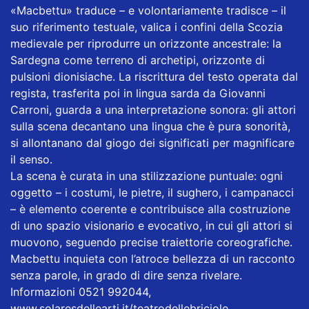
«Macbettu» traduce – e volontariamente tradisce – il
suo riferimento testuale, valica i confini della Scozia
medievale per riprodurre un orizzonte ancestrale: la
Sardegna come terreno di archetipi, orizzonte di
pulsioni dionisiache. La riscrittura del testo operata dal
regista, trasferita poi in lingua sarda da Giovanni
Carroni, guarda a una interpretazione sonora: gli attori
sulla scena decantano una lingua che è pura sonorità,
si allontanano dal giogo dei significati per magnificare
il senso.
La scena è curata in una stilizzazione puntuale: ogni
oggetto – i costumi, le pietre, il sughero, i campanacci
– è elemento coerente e contribuisce alla costruzione
di uno spazio visionario e evocativo, in cui gli attori si
muovono, seguendo precise traiettorie coreografiche.
Macbettu inquieta con l’atroce bellezza di un racconto
senza parole, in grado di dire senza rivelare.
Informazioni 0521 992044,
www.solaresdellearti.it/teatrodellebriciole.