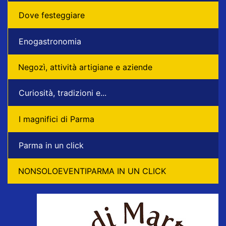
Dove festeggiare
Enogastronomia
Negozì, attività artigiane e aziende
Curiosità, tradizioni e...
I magnifici di Parma
Parma in un click
NONSOLOEVENTIPARMA IN UN CLICK