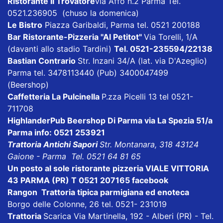
Ristorante Il Trovatore
via Affò n.2 Parma Tel.
0521.236905 (chuso la domenica)
Le Bistro
Piazza Garibaldi, Parma tel. 0521 200188
Bar Ristorante-Pizzeria "Al Petitot"
Via Torelli, 1/A
(davanti allo stadio Tardini)
Tel. 0521-235594/22138
Bastian Contrario
Str. Inzani 34/A (lat. via D'Azeglio)
Parma tel. 3478113440 (Pub) 3400047499
(Beershop)
Caffetteria La Pulcinella
P.zza Picelli 13 tel 0521-
711708
HighlanderPub Beershop Di Parma
via La Spezia 51/a
Parma info: 0521 253921
Trattoria Antichi Sapori
Str. Montanara, 318 43124
Gaione - Parma Tel. 0521 64 81 65
Un posto al sole ristorante pizzeria VIALE VITTORIA
43 PARMA (PR) T 0521 207165
facebook
Rangon Trattoria tipica parmigiana ed enoteca
Borgo delle Colonne, 26 tel. 0521- 231019
Trattoria
Scarica
Via Martinella, 192 - Alberi (PR) - Tel.