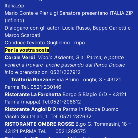
Italia.Zip
Mario Conte e Pierluigi Senatore presentano ITALIA.ZIP
(Infinito).
Dialogano con gli autori Lucia Russo, Beppe Carletti e
Marco Scarpati.
Conduce l’evento Guglielmo Trupo
Per la vostra sosta
Corale Verdi
Vicolo Asdente, 9 a Parma, e potete
venirci a trovare anche passando dal Parco Ducale
I
nfo e prenotazioni 0521/237912
Trattoria Ronzoni
- Via Bruno Longhi, 3 - 43121
Parma Tel. 0521-230146
Ristorante La Forchetta
Borgo S.Biagio 6/D – 43121
Parma
(mappa)
Tel.0521-208812
Ristorante Angiol D'Or
a Parma in Piazza Duomo
Vicolo Scutellari, 1 Tel. 0521 282632
RISTORANTE OMBRE ROSSE
B.go G. Tommasini, 18 –
43121 PARMA Tel. 0521.289575