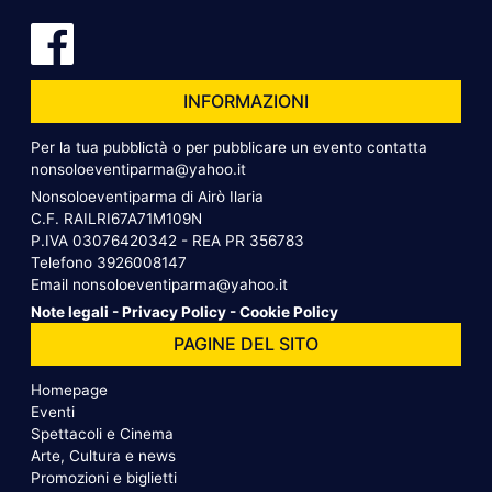
INFORMAZIONI
Per la tua pubblictà o per pubblicare un evento contatta
nonsoloeventiparma@yahoo.it
Nonsoloeventiparma di Airò Ilaria
C.F. RAILRI67A71M109N
P.IVA 03076420342 - REA PR 356783
Telefono
3926008147
Email
nonsoloeventiparma@yahoo.it
Note legali
-
Privacy Policy
-
Cookie Policy
PAGINE DEL SITO
Homepage
Eventi
Spettacoli e Cinema
Arte, Cultura e news
Promozioni e biglietti