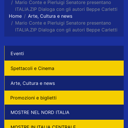
Mario Conte e Pierluigi Senatore presentano
ITALIA.ZIP Dialoga con gli autori Beppe Carletti
Home
Arte, Cultura e news
Mario Conte e Pierluigi Senatore presentano
ITALIA.ZIP Dialoga con gli autori Beppe Carletti
Eventi
Spettacoli e Cinema
Arte, Cultura e news
Promozioni e biglietti
MOSTRE NEL NORD ITALIA
MOSTRE IN ITALIA CENTRALE