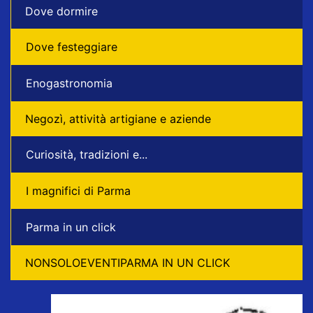
Dove dormire
Dove festeggiare
Enogastronomia
Negozì, attività artigiane e aziende
Curiosità, tradizioni e...
I magnifici di Parma
Parma in un click
NONSOLOEVENTIPARMA IN UN CLICK