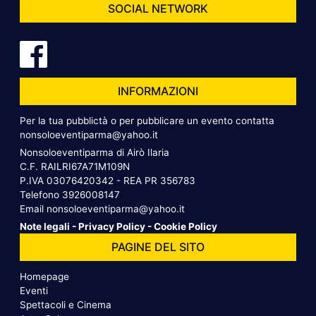
SOCIAL NETWORK
INFORMAZIONI
Per la tua pubblictà o per pubblicare un evento contatta
nonsoloeventiparma@yahoo.it
Nonsoloeventiparma di Airò Ilaria
C.F. RAILRI67A71M109N
P.IVA 03076420342 - REA PR 356783
Telefono
3926008147
Email
nonsoloeventiparma@yahoo.it
Note legali
-
Privacy Policy
-
Cookie Policy
PAGINE DEL SITO
Homepage
Eventi
Spettacoli e Cinema