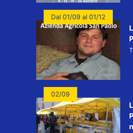
Dal 01/09 al 01/12
L
P
T
02/09
L
P
n