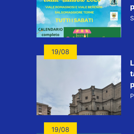
p
S
19/08
L
t
p
P
19/08