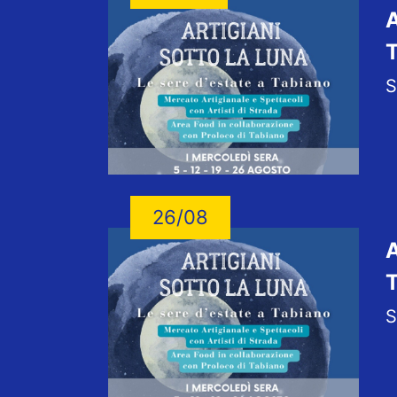
A
S
26/08
A
S