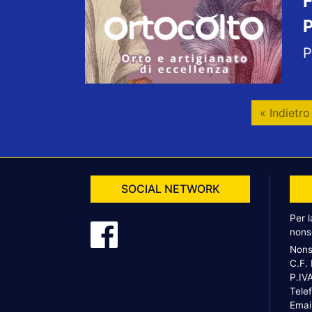
F
P
P
« Indietro
SOCIAL NETWORK
Per 
nons
Nons
C.F.
P.IV
Tele
Emai