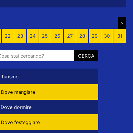
>
22
23
24
25
26
27
28
29
30
31
CERCA
Turismo
Dove mangiare
Dove dormire
Dove festeggiare