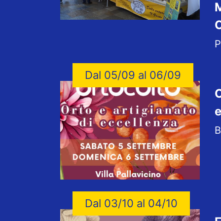
M
P
Dal 05/09 al 06/09
O
e
B
Dal 03/10 al 04/10