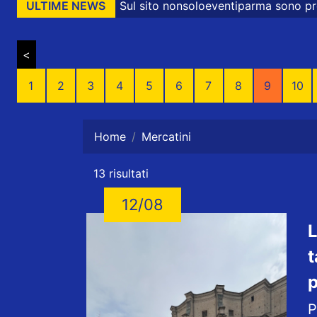
 sito nonsoloeventiparma sono presenti messaggi promozio
ULTIME NEWS
<
1
2
3
4
5
6
7
8
9
10
Home
Mercatini
13 risultati
12/08
L
t
p
P