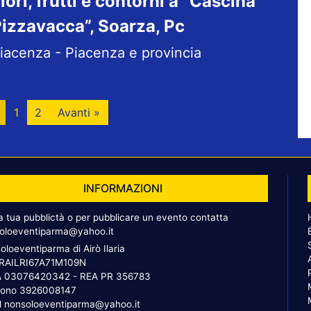
iori, frutti e contorni a “Cascina
izzavacca”, Soarza, Pc
iacenza - Piacenza e provincia
1
2
Avanti »
INFORMAZIONI
la tua pubblictà o per pubblicare un evento contatta
oloeventiparma@yahoo.it
oloeventiparma di Airò Ilaria
 RAILRI67A71M109N
A 03076420342 - REA PR 356783
fono
3926008147
l
nonsoloeventiparma@yahoo.it