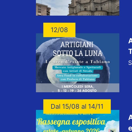
12/08
A
S
Dal 15/08 al 14/11
A
e