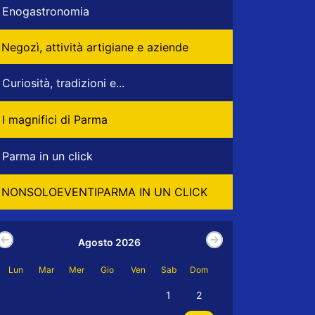
Enogastronomia
Negozì, attività artigiane e aziende
Curiosità, tradizioni e...
I magnifici di Parma
Parma in un click
NONSOLOEVENTIPARMA IN UN CLICK
Agosto 2026
Lun
Mar
Mer
Gio
Ven
Sab
Dom
1
2