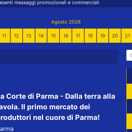
nali e commerciali
Agosto 2026
11
12
13
14
15
16
17
18
19
20
21
a Corte di Parma - Dalla terra alla
avola. Il primo mercato dei
roduttori nel cuore di Parma!
arma