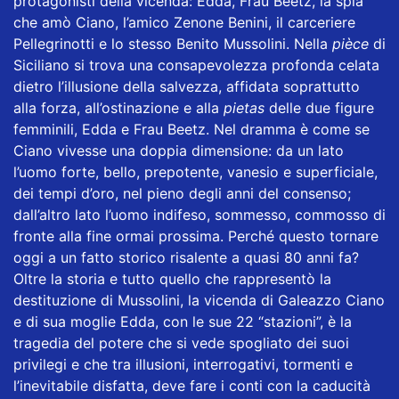
protagonisti della vicenda: Edda, Frau Beetz, la spia
che amò Ciano, l’amico Zenone Benini, il carceriere
Pellegrinotti e lo stesso Benito Mussolini. Nella
pièce
di
Siciliano si trova una consapevolezza profonda celata
dietro l’illusione della salvezza, affidata soprattutto
alla forza, all’ostinazione e alla
pietas
delle due figure
femminili, Edda e Frau Beetz. Nel dramma è come se
Ciano vivesse una doppia dimensione: da un lato
l’uomo forte, bello, prepotente, vanesio e superficiale,
dei tempi d’oro, nel pieno degli anni del consenso;
dall’altro lato l’uomo indifeso, sommesso, commosso di
fronte alla fine ormai prossima. Perché questo tornare
oggi a un fatto storico risalente a quasi 80 anni fa?
Oltre la storia e tutto quello che rappresentò la
destituzione di Mussolini, la vicenda di Galeazzo Ciano
e di sua moglie Edda, con le sue 22 “stazioni”, è la
tragedia del potere che si vede spogliato dei suoi
privilegi e che tra illusioni, interrogativi, tormenti e
l’inevitabile disfatta, deve fare i conti con la caducità