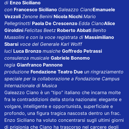
di
Enzo Siciliano
con
Francesco Siciliano
Galeazzo Ciano
Emanuele
Vezzoli
Zenone Benini
Nicola Nicchi
Mario
Pellegrinotti
Paola De Crescenzo
Edda Ciano
Alice
Giroldini
Felicitas Beetz
Roberto Abbati
Benito
Mussolini e con la voce registrata di
Massimiliano
Sbarsi
voce del Generale Karl Wolff
luci
Luca Bronzo
musiche
Goffredo Petrassi
consulenza musicale
Gabriele Bonomo
regia
Gianfranco Pannone
produzione
Fondazione Teatro Due
un ringraziamento
speciale per la collaborazione a Fondazione Campus
Internazionale di Musica
Galeazzo Ciano è un “tipo” italiano che incarna molte
fra le contraddizioni della storia nazionale: elegante e
volgare, intelligente e opportunista, superficiale e
profondo, una figura tragica nascosta dentro un frac.
Enzo Siciliano ha voluto concentrarsi sugli ultimi giorni
di prigionia che Ciano ha trascorso nel carcere degli