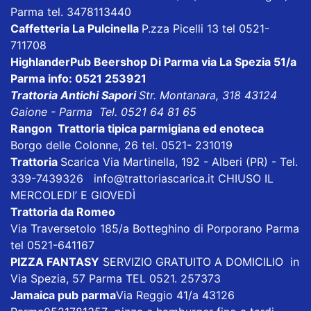
Parma tel. 3478113440
Caffetteria La Pulcinella
P.zza Picelli 13 tel 0521-
711708
HighlanderPub Beershop Di Parma
via La Spezia 51/a
Parma info: 0521 253921
Trattoria Antichi Sapori
Str. Montanara, 318 43124
Gaione - Parma Tel. 0521 64 81 65
Rangon Trattoria tipica parmigiana ed enoteca
Borgo delle Colonne, 26 tel. 0521- 231019
Trattoria
Scarica
Via Martinella, 192 - Alberi (PR) - Tel.
339-7439326
info@trattoriascarica.it
CHIUSO IL
MERCOLEDI’ E GIOVEDÌ
Trattoria da Romeo
Via Traversetolo 185/a Botteghino di Porporano Parma
tel 0521-641167
PIZZA FANTASY
SERVIZIO GRATUITO A DOMICILIO in
Via Spezia, 57 Parma TEL 0521. 257373
Jamaica pub parma
Via Reggio 41/a 43126