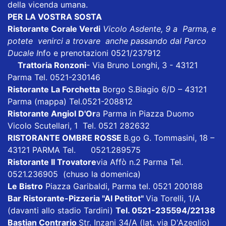
della vicenda umana.
PER LA VOSTRA SOSTA
Ristorante Corale Verdi
Vicolo Asdente, 9 a Parma, e
potete venirci a trovare anche passando dal Parco
Ducale I
nfo e prenotazioni 0521/237912
Trattoria Ronzoni
- Via Bruno Longhi, 3 - 43121
Parma Tel. 0521-230146
Ristorante La Forchetta
Borgo S.Biagio 6/D – 43121
Parma
(mappa)
Tel.0521-208812
Ristorante Angiol D'Or
a Parma in Piazza Duomo
Vicolo Scutellari, 1 Tel. 0521 282632
RISTORANTE OMBRE ROSSE
B.go G. Tommasini, 18 –
43121 PARMA Tel. 0521.289575
Ristorante Il Trovatore
via Affò n.2 Parma Tel.
0521.236905 (chuso la domenica)
Le Bistro
Piazza Garibaldi, Parma tel. 0521 200188
Bar Ristorante-Pizzeria "Al Petitot"
Via Torelli, 1/A
(davanti allo stadio Tardini)
Tel. 0521-235594/22138
Bastian Contrario
Str. Inzani 34/A (lat. via D'Azeglio)