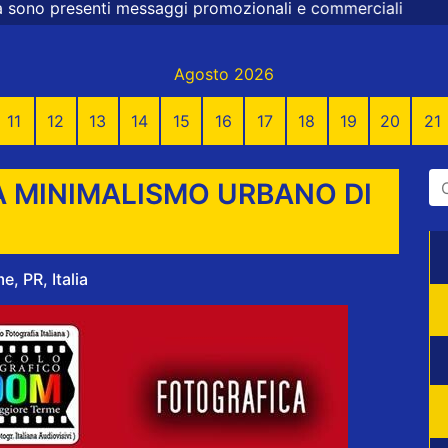
 promozionali e commerciali
Agosto 2026
11
12
13
14
15
16
17
18
19
20
21
 MINIMALISMO URBANO DI
, PR, Italia