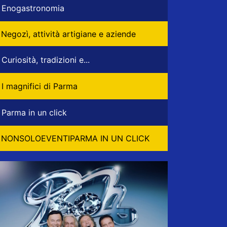
Enogastronomia
Negozì, attività artigiane e aziende
Curiosità, tradizioni e...
I magnifici di Parma
Parma in un click
NONSOLOEVENTIPARMA IN UN CLICK