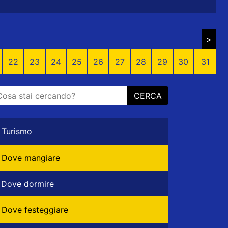
>
22
23
24
25
26
27
28
29
30
31
CERCA
Turismo
Dove mangiare
Dove dormire
Dove festeggiare