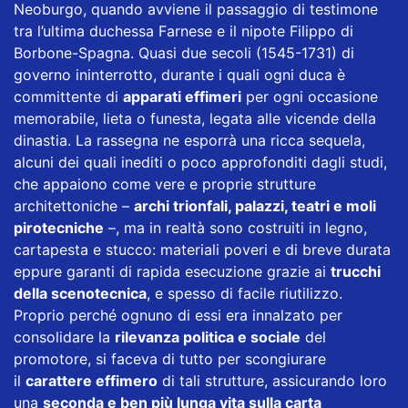
Neoburgo, quando avviene il passaggio di testimone
tra l’ultima duchessa Farnese e il nipote Filippo di
Borbone-Spagna. Quasi due secoli (1545-1731) di
governo ininterrotto, durante i quali ogni duca è
committente di
apparati effimeri
per ogni occasione
memorabile, lieta o funesta, legata alle vicende della
dinastia. La rassegna ne esporrà una ricca sequela,
alcuni dei quali inediti o poco approfonditi dagli studi,
che appaiono come vere e proprie strutture
architettoniche –
archi trionfali, palazzi, teatri e moli
pirotecniche
–, ma in realtà sono costruiti in legno,
cartapesta e stucco: materiali poveri e di breve durata
eppure garanti di rapida esecuzione grazie ai
trucchi
della scenotecnica
, e spesso di facile riutilizzo.
Proprio perché ognuno di essi era innalzato per
consolidare la
rilevanza politica e sociale
del
promotore, si faceva di tutto per scongiurare
il
carattere effimero
di tali strutture, assicurando loro
una
seconda e ben più lunga vita sulla carta