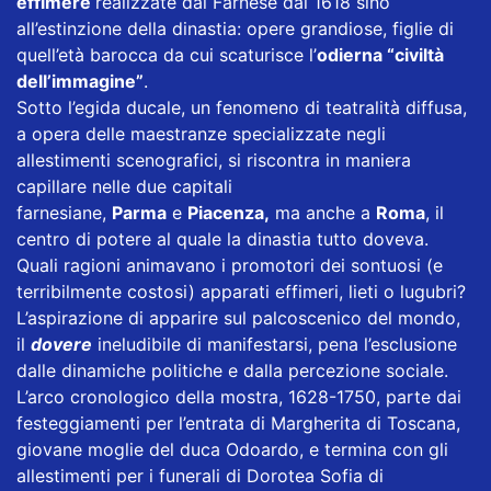
effimere
realizzate dai Farnese dal 1618 sino
all’estinzione della dinastia: opere grandiose, figlie di
quell’età barocca da cui scaturisce l’
odierna “civiltà
dell’immagine”
.
Sotto l’egida ducale, un fenomeno di teatralità diffusa,
a opera delle maestranze specializzate negli
allestimenti scenografici, si riscontra in maniera
capillare nelle due capitali
farnesiane,
Parma
e
Piacenza,
ma anche a
Roma
, il
centro di potere al quale la dinastia tutto doveva.
Quali ragioni animavano i promotori dei sontuosi (e
terribilmente costosi) apparati effimeri, lieti o lugubri?
L’aspirazione di apparire sul palcoscenico del mondo,
il
dovere
ineludibile di manifestarsi, pena l’esclusione
dalle dinamiche politiche e dalla percezione sociale.
L’arco cronologico della mostra, 1628-1750, parte dai
festeggiamenti per l’entrata di Margherita di Toscana,
giovane moglie del duca Odoardo, e termina con gli
allestimenti per i funerali di Dorotea Sofia di