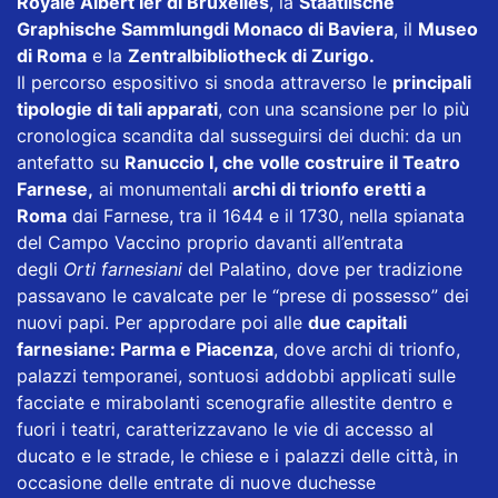
Royale Albert Ier di Bruxelles
, la
Staatlische
Graphische Sammlungdi Monaco di Baviera
, il
Museo
di Roma
e la
Zentralbibliotheck di Zurigo.
Il percorso espositivo si snoda attraverso le
principali
tipologie di tali apparati
, con una scansione per lo più
cronologica scandita dal susseguirsi dei duchi: da un
antefatto su
Ranuccio I, che volle costruire il Teatro
Farnese,
ai monumentali
archi di trionfo eretti a
Roma
dai Farnese, tra il 1644 e il 1730, nella spianata
del Campo Vaccino proprio davanti all’entrata
degli
Orti farnesiani
del Palatino, dove per tradizione
passavano le cavalcate per le “prese di possesso” dei
nuovi papi. Per approdare poi alle
due capitali
farnesiane: Parma e Piacenza
, dove archi di trionfo,
palazzi temporanei, sontuosi addobbi applicati sulle
facciate e mirabolanti scenografie allestite dentro e
fuori i teatri, caratterizzavano le vie di accesso al
ducato e le strade, le chiese e i palazzi delle città, in
occasione delle entrate di nuove duchesse