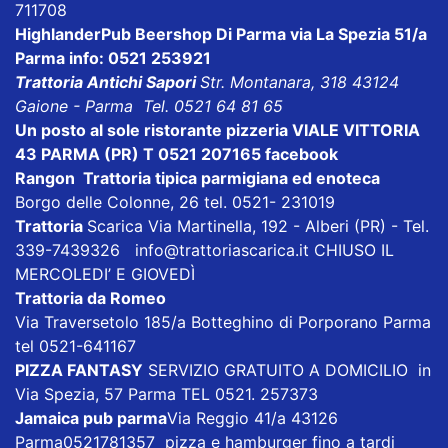
711708
HighlanderPub Beershop Di Parma
via La Spezia 51/a
Parma info: 0521 253921
Trattoria Antichi Sapori
Str. Montanara, 318 43124
Gaione - Parma Tel. 0521 64 81 65
Un posto al sole ristorante pizzeria VIALE VITTORIA
43 PARMA (PR) T 0521 207165
facebook
Rangon Trattoria tipica parmigiana ed enoteca
Borgo delle Colonne, 26 tel. 0521- 231019
Trattoria
Scarica
Via Martinella, 192 - Alberi (PR) - Tel.
339-7439326
info@trattoriascarica.it
CHIUSO IL
MERCOLEDI’ E GIOVEDÌ
Trattoria da Romeo
Via Traversetolo 185/a Botteghino di Porporano Parma
tel 0521-641167
PIZZA FANTASY
SERVIZIO GRATUITO A DOMICILIO in
Via Spezia, 57 Parma TEL 0521. 257373
Jamaica pub parma
Via Reggio 41/a 43126
Parma0521781357 pizza e hamburger fino a tardi