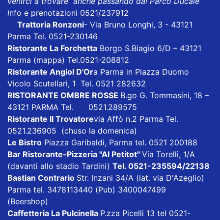
venirci a trovare anche passando dal Parco Ducale
I
nfo e prenotazioni 0521/237912
Trattoria Ronzoni
- Via Bruno Longhi, 3 - 43121
Parma Tel. 0521-230146
Ristorante La Forchetta
Borgo S.Biagio 6/D – 43121
Parma
(mappa)
Tel.0521-208812
Ristorante Angiol D'Or
a Parma in Piazza Duomo
Vicolo Scutellari, 1 Tel. 0521 282632
RISTORANTE OMBRE ROSSE
B.go G. Tommasini, 18 –
43121 PARMA Tel. 0521.289575
Ristorante Il Trovatore
via Affò n.2 Parma Tel.
0521.236905 (chuso la domenica)
Le Bistro
Piazza Garibaldi, Parma tel. 0521 200188
Bar Ristorante-Pizzeria "Al Petitot"
Via Torelli, 1/A
(davanti allo stadio Tardini)
Tel. 0521-235594/22138
Bastian Contrario
Str. Inzani 34/A (lat. via D'Azeglio)
Parma tel. 3478113440 (Pub) 3400047499
(Beershop)
Caffetteria La Pulcinella
P.zza Picelli 13 tel 0521-