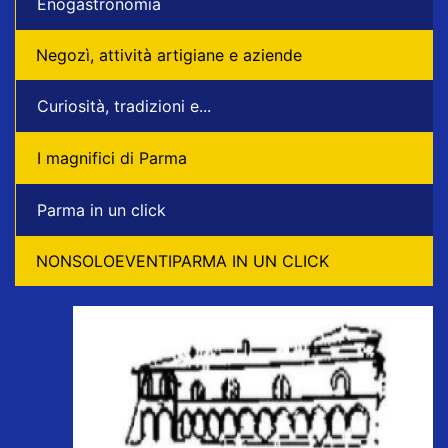
Enogastronomia
Negozì, attività artigiane e aziende
Curiosità, tradizioni e...
I magnifici di Parma
Parma in un click
NONSOLOEVENTIPARMA IN UN CLICK