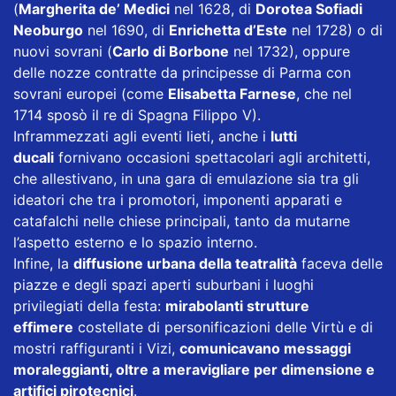
(
Margherita de’ Medici
nel 1628, di
Dorotea Sofiadi
Neoburgo
nel 1690, di
Enrichetta d’Este
nel 1728) o di
nuovi sovrani (
Carlo di Borbone
nel 1732), oppure
delle nozze contratte da principesse di Parma con
sovrani europei (come
Elisabetta Farnese
, che nel
1714 sposò il re di Spagna Filippo V).
Inframmezzati agli eventi lieti, anche i
lutti
ducali
fornivano occasioni spettacolari agli architetti,
che allestivano, in una gara di emulazione sia tra gli
ideatori che tra i promotori, imponenti apparati e
catafalchi nelle chiese principali, tanto da mutarne
l’aspetto esterno e lo spazio interno.
Infine, la
diffusione urbana della teatralità
faceva delle
piazze e degli spazi aperti suburbani i luoghi
privilegiati della festa:
mirabolanti strutture
effimere
costellate di personificazioni delle Virtù e di
mostri raffiguranti i Vizi,
comunicavano messaggi
moraleggianti, oltre a meravigliare per dimensione e
artifici pirotecnici
.