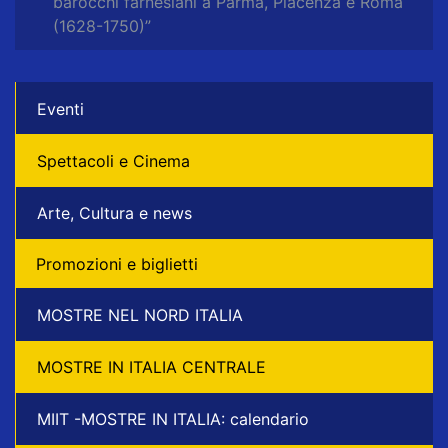
barocchi farnesiani a Parma, Piacenza e Roma
(1628-1750)”
Eventi
Spettacoli e Cinema
Arte, Cultura e news
Promozioni e biglietti
MOSTRE NEL NORD ITALIA
MOSTRE IN ITALIA CENTRALE
MIIT -MOSTRE IN ITALIA: calendario