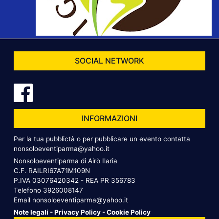
SOCIAL NETWORK
INFORMAZIONI
Per la tua pubblictà o per pubblicare un evento contatta
nonsoloeventiparma@yahoo.it
Nonsoloeventiparma di Airò Ilaria
C.F. RAILRI67A71M109N
P.IVA 03076420342 - REA PR 356783
Telefono
3926008147
Email
nonsoloeventiparma@yahoo.it
Note legali
-
Privacy Policy
-
Cookie Policy