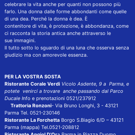
celebrare la vita anche per quanti non possono più
farlo. Una donna dalle forme abbondanti come quelle
di una dea. Perché la donna è dea. È
contenitore di vita, è protezione, è abbondanza, come
ci racconta la storia antica anche attraverso le
sue immagini.
Il tutto sotto lo sguardo di una luna che osserva senza
giudizio ma con amorevole essenza.
PER LA VOSTRA SOSTA
Ristorante Corale Verdi
Vicolo Asdente, 9 a Parma, e
potete venirci a trovare anche passando dal Parco
Ducale I
nfo e prenotazioni 0521/237912
Trattoria Ronzoni
- Via Bruno Longhi, 3 - 43121
Parma Tel. 0521-230146
Ristorante La Forchetta
Borgo S.Biagio 6/D – 43121
Parma
(mappa)
Tel.0521-208812
Ristorante Angiol D'Or
a Parma in Piazza Duomo