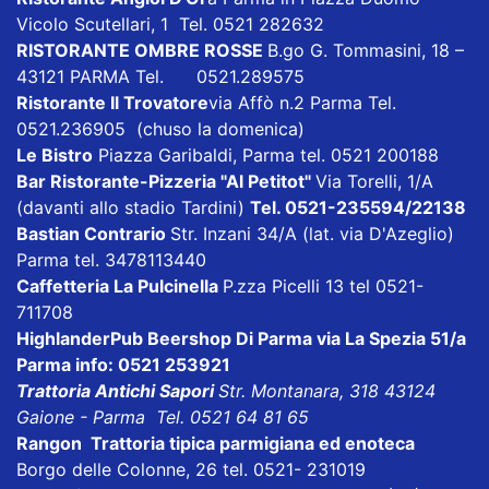
Vicolo Scutellari, 1 Tel. 0521 282632
RISTORANTE OMBRE ROSSE
B.go G. Tommasini, 18 –
43121 PARMA Tel. 0521.289575
Ristorante Il Trovatore
via Affò n.2 Parma Tel.
0521.236905 (chuso la domenica)
Le Bistro
Piazza Garibaldi, Parma tel. 0521 200188
Bar Ristorante-Pizzeria "Al Petitot"
Via Torelli, 1/A
(davanti allo stadio Tardini)
Tel. 0521-235594/22138
Bastian Contrario
Str. Inzani 34/A (lat. via D'Azeglio)
Parma tel. 3478113440
Caffetteria La Pulcinella
P.zza Picelli 13 tel 0521-
711708
HighlanderPub Beershop Di Parma
via La Spezia 51/a
Parma info: 0521 253921
Trattoria Antichi Sapori
Str. Montanara, 318 43124
Gaione - Parma Tel. 0521 64 81 65
Rangon Trattoria tipica parmigiana ed enoteca
Borgo delle Colonne, 26 tel. 0521- 231019