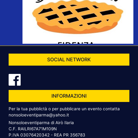
SOCIAL NETWORK
INFORMAZIONI
Per la tua pubblictà o per pubblicare un evento contatta
nonsoloeventiparma@yahoo.it
Nonsoloeventiparma di Airò Ilaria
C.F. RAILRI67A71M109N
P.IVA 03076420342 - REA PR 356783