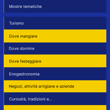
Mostre tematiche
Turismo
Dove mangiare
Dove dormire
Dove festeggiare
Enogastronomia
Negozì, attività artigiane e aziende
Curiosità, tradizioni e...