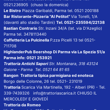
0521.236905 (chuso la domenica)
Le Bistro
Piazza Garibaldi, Parma tel. 0521 200188
Bar Ristorante-Pizzeria "Al Petitot"
Via Torelli, 1/A
(davanti allo stadio Tardini)
Tel. 0521-235594/22138
Bastian Contrario
Str. Inzani 34/A (lat. via D'Azeglio)
Parma tel. 3478113440
Caffetteria La Pulcinella
P.zza Picelli 13 tel 0521-
711708
HighlanderPub Beershop Di Parma
via La Spezia 51/a
Parma info: 0521 253921
Trattoria Antichi Sapori
Str. Montanara, 318 43124
Gaione - Parma Tel. 0521 64 81 65
Rangon Trattoria tipica parmigiana ed enoteca
Borgo delle Colonne, 26 tel. 0521- 231019
Trattoria
Scarica
Via Martinella, 192 - Alberi (PR) - Tel.
339-7439326
info@trattoriascarica.it
CHIUSO IL
MERCOLEDI’ E GIOVEDÌ
Trattoria da Romeo