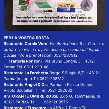
PER LA VOSTRA SOSTA
Ristorante Corale Verdi
Vicolo Asdente, 9 a Parma, e
potete venirci a trovare anche passando dal Parco
Ducale I
nfo e prenotazioni 0521/237912
Trattoria Ronzoni
- Via Bruno Longhi, 3 - 43121
Parma Tel. 0521-230146
Ristorante La Forchetta
Borgo S.Biagio 6/D – 43121
Parma
(mappa)
Tel.0521-208812
Ristorante Angiol D'Or
a Parma in Piazza Duomo
Vicolo Scutellari, 1 Tel. 0521 282632
RISTORANTE OMBRE ROSSE
B.go G. Tommasini, 18 –
43121 PARMA Tel. 0521.289575
Ristorante Il Trovatore
via Affò n.2 Parma Tel.