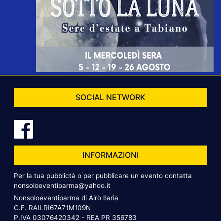
SOCIAL NETWORK
INFORMAZIONI
Per la tua pubblictà o per pubblicare un evento contatta
nonsoloeventiparma@yahoo.it
Nonsoloeventiparma di Airò Ilaria
C.F. RAILRI67A71M109N
P.IVA 03076420342 - REA PR 356783