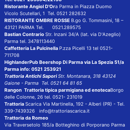
Ristorante Angiol D'Or
a Parma in Piazza Duomo
Vicolo Scutellari, 1 Tel. 0521 282632
RISTORANTE OMBRE ROSSE
B.go G. Tommasini, 18 –
43121 PARMA Tel. 0521.289575
Bastian Contrario
Str. Inzani 34/A (lat. via D'Azeglio)
Parma tel. 3478113440
Caffetteria La Pulcinella
P.zza Picelli 13 tel 0521-
711708
HighlanderPub Beershop Di Parma
via La Spezia 51/a
Parma info: 0521 253921
Trattoria Antichi Sapori
Str. Montanara, 318 43124
Gaione - Parma Tel. 0521 64 81 65
Rangon Trattoria tipica parmigiana ed enoteca
Borgo
delle Colonne, 26 tel. 0521- 231019
Trattoria
Scarica
Via Martinella, 192 - Alberi (PR) - Tel.
339-7439326
info@trattoriascarica.it
Trattoria da Romeo
Via Traversetolo 185/a Botteghino di Porporano Parma