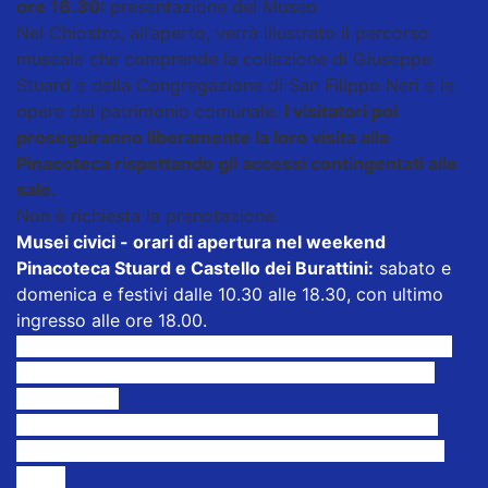
ore 16.30:
presentazione del Museo
Nel Chiostro, all’aperto, verrà illustrato il percorso
museale che comprende la collezione di Giuseppe
Stuard e della Congregazione di San Filippo Neri e le
opere del patrimonio comunale.
I visitatori poi
proseguiranno liberamente la loro visita alla
Pinacoteca rispettando gli accessi contingentati alle
sale.
Non è richiesta la prenotazione.
Musei civici - orari di apertura nel weekend
Pinacoteca Stuard e Castello dei Burattini:
sabato e
domenica e festivi dalle 10.30 alle 18.30, con ultimo
ingresso alle ore 18.00.
Camera di San Paolo: sabato e domenica dalle 9.30
alle 18.30, con ultimo ingresso alle 18. Ingresso a
pagamento.
Museo dell’Opera, Casa natale Arturo Toscanini e
Casa del Suono:
sabato e domenica dalle 10.00 alle
18.00.