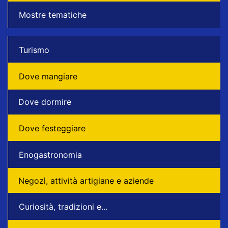
Mostre tematiche
Turismo
Dove mangiare
Dove dormire
Dove festeggiare
Enogastronomia
Negozì, attività artigiane e aziende
Curiosità, tradizioni e...