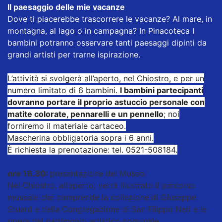
Il paesaggio delle mie vacanze
Dove ti piacerebbe trascorrere le vacanze? Al mare, in
montagna, al lago o in campagna? In Pinacoteca I
bambini potranno osservare tanti paesaggi dipinti da
grandi artisti per trarne ispirazione.
L’attività si svolgerà all’aperto, nel Chiostro, e per un
numero limitato di 6 bambini.
I bambini partecipanti
dovranno portare il proprio astuccio personale con
matite colorate, pennarelli e un pennello
; noi
forniremo il materiale cartaceo.
Mascherina obbligatoria sopra i 6 anni.
È richiesta la prenotazione: tel. 0521-508184.
ore 16.30:
presentazione del Museo.
Nel Chiostro, all’aperto, verrà illustrato il percorso
museale che comprende la collezione di Giuseppe
Stuard e della Congregazione di San Filippo Neri e le
opere del patrimonio artistico comunale.