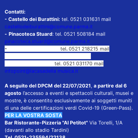
Contatti:
- Castello dei Burattini:
tel. 0521 031631 mail
castellodeiburattini@comune.parma.it
-
Pinacoteca Stuard
: tel. 0521 508184 mail
pinacoteca.stuard@comune.parma.it
-
Camera di San Paolo:
tel
.
0521 218215 mail
cameradisanpaolo@comune.parma.it
- Casa della Musica:
tel. 0521 031170 mail
infopoint@lacasadella musica.it
A seguito del DPCM del 22/07/2021
,
a partire dal 6
agosto
l’accesso a eventi e spettacoli culturali, musei e
mostre, è consentito esclusivamente ai soggetti muniti
di una delle certificazioni verdi Covid-19 (Green-Pass).
PER LA VOSTRA SOSTA
Bar Ristorante-Pizzeria "Al Petitot"
Via Torelli, 1/A
(davanti allo stadio Tardini)
Tel. 0521-235594/22138