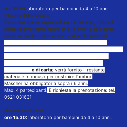
ore 11.30:
laboratorio per bambini da 4 a 10 anni
Il teatro delle ombre.
Dopo una breve esplorazione del Museo, i piccoli
partecipanti costruiranno la loro ombra, che potrà
esser animata come fanno i veri professionisti.
E’ previsto un numero limitato di 4 bambini e un
genitore accompagnatore.
I bambini dovranno portare
il proprio astuccio personale con matite, matite
colorate, pennarelli
,
gomma
,
forbici e scotch
trasparente
o di carta;
verrà fornito il restante
materiale monouso per costruire l’ombra.
Mascherina obbligatoria sopra i 6 anni.
Max. 4 partecipanti.
È richiesta la prenotazione: tel.
0521 031631
Pinacoteca Stuard
ore 15.30:
laboratorio per bambini da 4 a 10 anni.