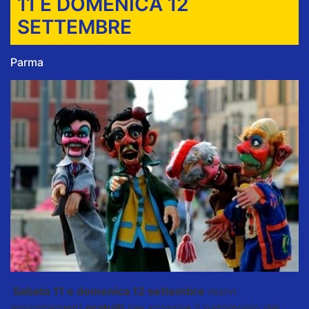
11 E DOMENICA 12
SETTEMBRE
Parma
Sabato 11 e domenica 12 settembre
nuovi
appuntamenti
gratuiti
per scoprire il patrimonio dei