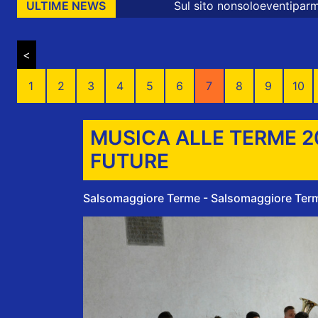
Sul sito nonsoloeventiparma sono presenti mess
ULTIME NEWS
<
1
2
3
4
5
6
7
8
9
10
MUSICA ALLE TERME 2
FUTURE
Salsomaggiore Terme - Salsomaggiore Terme