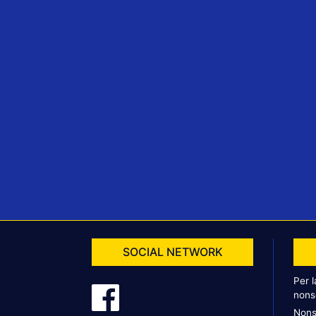
SOCIAL NETWORK
Per 
nons
Nons