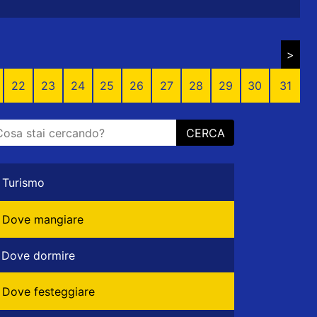
>
22
23
24
25
26
27
28
29
30
31
CERCA
Turismo
Dove mangiare
Dove dormire
Dove festeggiare