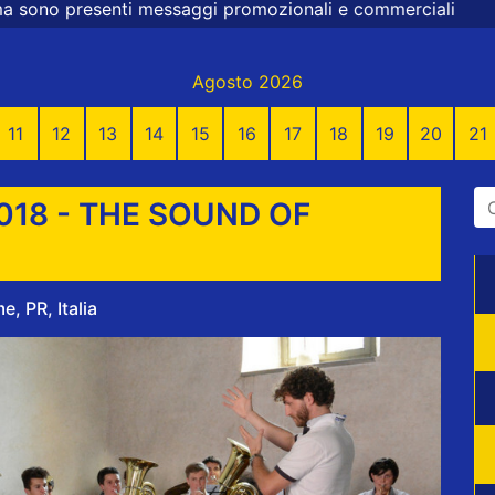
aggi promozionali e commerciali
Agosto 2026
11
12
13
14
15
16
17
18
19
20
21
018 - THE SOUND OF
, PR, Italia