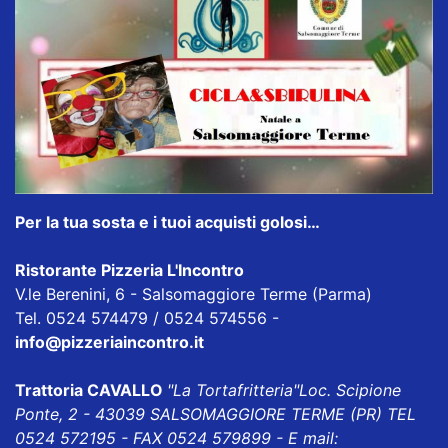
Per la tua sosta e i tuoi acquisti golosi…
Ristorante Pizzeria L'Incontro
V.le Berenini, 6 - Salsomaggiore Terme (Parma)
Tel. 0524 574479 / 0524 574556 -
info@pizzeriaincontro.it
Trattoria CAVALLO
"La Tortafritteria"
Loc. Scipione
Ponte, 2 - 43039 SALSOMAGGIORE TERME (PR) TEL
0524 572195 - FAX 0524 579899 - E mail: