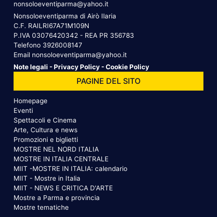
nonsoloeventiparma@yahoo.it
Nonsoloeventiparma di Airò Ilaria
C.F. RAILRI67A71M109N
P.IVA 03076420342 - REA PR 356783
Telefono
3926008147
Email
nonsoloeventiparma@yahoo.it
Note legali
-
Privacy Policy
-
Cookie Policy
PAGINE DEL SITO
Homepage
Eventi
Spettacoli e Cinema
Arte, Cultura e news
Promozioni e biglietti
MOSTRE NEL NORD ITALIA
MOSTRE IN ITALIA CENTRALE
MIIT -MOSTRE IN ITALIA: calendario
MIIT - Mostre in Italia
MIIT - NEWS E CRITICA D'ARTE
Mostre a Parma e provincia
Mostre tematiche