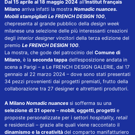
Dal 15 aprile al 18 maggio 2024
all’
Institut français
Milano
arriva infatti la mostra
Nomadic nuances.
Mobili stampigliati Le FRENCH DESIGN 100
,
che
presenta al grande pubblico della
design week
milanese una selezione delle più interessanti creazioni
degli
interior designer
vincitori della terza edizione del
premio
Le FRENCH DESIGN 100
.
La mostra, che gode del patrocinio del
Comune di
Milano
, è la
seconda tappa
dell’esposizione andata in
scena a Parigi – a Le FRENCH DESIGN GALERIE, dal 17
gennaio al 22 marzo 2024 – dove sono stati presentati
34 pezzi provenienti dai progetti premiati, frutto della
collaborazione tra 27 designer e altrettanti produttori.
A Milano
Nomadic nuances
si sofferma su una
selezione di 31 opere
–
mobili, oggetti, progetti
e
proposte personalizzate per i settori
hospitality, retail
e residenziali – grazie alle quali viene raccontato il
dinamismo e la creatività
del comparto manifatturiero