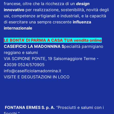
francese, oltre che la ricchezza di un
design
innovativo
per realizzazione, sostenibilità, novità degli
usi, competenze artigianali e industriali, e la capacità
di esercitare una sempre crescente
influenza
internazionale
LE BONTA’ DI PARMA A CASA TUA vendita online
CASEIFICIO LA MADONNINA
S
pecialità parmigiano
reggiano e salumi
VIA SCIPIONE PONTE, 19 Salsomaggiore Terme -
43039 0524/570905
info@caseificiolamadonnina.it
VISITE E DEGUSTAZIONI IN LOCO
FONTANA ERMES S. p. A
.
“Prosciutti e salumi con i
fiocchi “