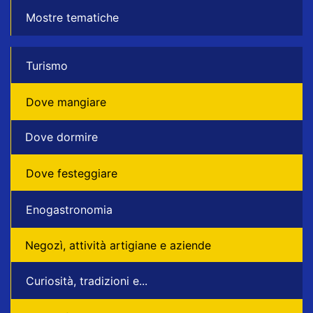
Mostre tematiche
Turismo
Dove mangiare
Dove dormire
Dove festeggiare
Enogastronomia
Negozì, attività artigiane e aziende
Curiosità, tradizioni e...