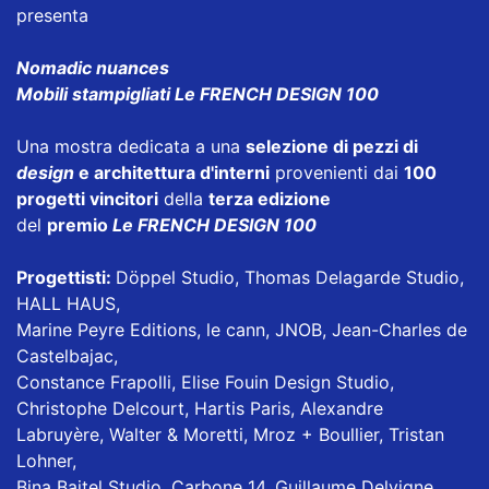
presenta
Nomadic nuances
Mobili stampigliati Le FRENCH DESIGN 100
Una mostra dedicata a una
selezione di pezzi di
design
e architettura d'interni
provenienti dai
100
progetti vincitori
della
terza edizione
del
premio
Le FRENCH DESIGN 100
Progettisti:
Döppel Studio, Thomas Delagarde Studio,
HALL HAUS,
Marine Peyre Editions, le cann, JNOB, Jean-Charles de
Castelbajac,
Constance Frapolli, Elise Fouin Design Studio,
Christophe Delcourt, Hartis Paris, Alexandre
Labruyère, Walter & Moretti, Mroz + Boullier, Tristan
Lohner,
Bina Baitel Studio, Carbone 14, Guillaume Delvigne,