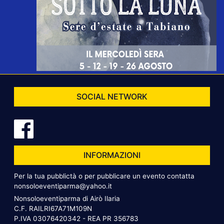
SOCIAL NETWORK
INFORMAZIONI
Per la tua pubblictà o per pubblicare un evento contatta
nonsoloeventiparma@yahoo.it
Nonsoloeventiparma di Airò Ilaria
C.F. RAILRI67A71M109N
P.IVA 03076420342 - REA PR 356783