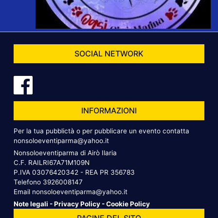
SOCIAL NETWORK
INFORMAZIONI
Per la tua pubblictà o per pubblicare un evento contatta
nonsoloeventiparma@yahoo.it
Nonsoloeventiparma di Airò Ilaria
C.F. RAILRI67A71M109N
P.IVA 03076420342 - REA PR 356783
Telefono
3926008147
Email
nonsoloeventiparma@yahoo.it
Note legali
-
Privacy Policy
-
Cookie Policy
PAGINE DEL SITO