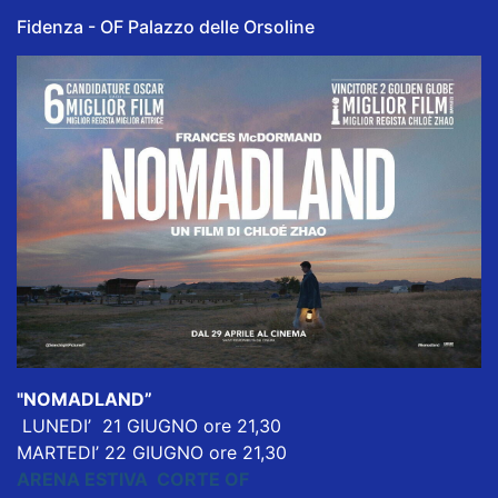
Fidenza - OF Palazzo delle Orsoline
"NOMADLAND”
LUNEDI’ 21 GIUGNO ore 21,30
MARTEDI’ 22 GIUGNO ore 21,30
ARENA ESTIVA CORTE OF