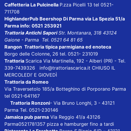
Caffetteria La Pulcinella
P.zza Picelli 13 tel 0521-
711708
HighlanderPub Beershop Di Parma
via La Spezia 51/a
Parma info: 0521 253921
Trattoria Antichi Sapori
Str. Montanara, 318 43124
Gaione - Parma Tel. 0521 64 81 65
Rangon Trattoria tipica parmigiana ed enoteca
Borgo delle Colonne, 26 tel. 0521- 231019
Trattoria
Scarica
Via Martinella, 192 - Alberi (PR) - Tel.
339-7439326
info@trattoriascarica.it
CHIUSO IL
MERCOLEDI’ E GIOVEDÌ
Trattoria da Romeo
Via Traversetolo 185/a Botteghino di Porporano Parma
tel 0521-641167
Trattoria Ronzoni
- Via Bruno Longhi, 3 - 43121
Parma Tel. 0521-230146
Jamaica pub parma
Via Reggio 41/a 43126
Parma0521781357 pizza e hamburger fino a tardi
Ristorante La Forchetta
Borgo S.Biagio 6/D – 43121