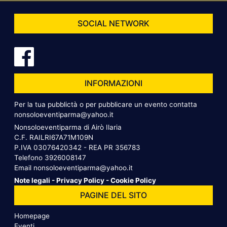
SOCIAL NETWORK
INFORMAZIONI
Per la tua pubblictà o per pubblicare un evento contatta
nonsoloeventiparma@yahoo.it
Nonsoloeventiparma di Airò Ilaria
C.F. RAILRI67A71M109N
P.IVA 03076420342 - REA PR 356783
Telefono
3926008147
Email
nonsoloeventiparma@yahoo.it
Note legali
-
Privacy Policy
-
Cookie Policy
PAGINE DEL SITO
Homepage
Eventi