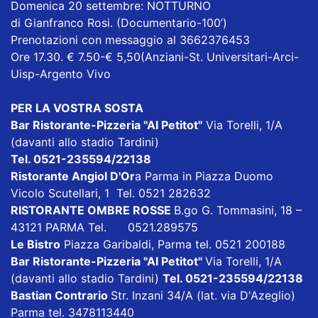
Domenica 20 settembre: NOTTURNO
di Gianfranco Rosi. (Documentario-100’)
Prenotazioni con messaggio al 3662376453
Ore 17.30. € 7.50-€ 5,50(Anziani-St. Universitari-Arci-
Uisp-Argento Vivo
PER LA VOSTRA SOSTA
Bar Ristorante-Pizzeria "Al Petitot"
Via Torelli, 1/A
(davanti allo stadio Tardini)
Tel. 0521-235594/22138
Ristorante Angiol D'Or
a Parma in Piazza Duomo
Vicolo Scutellari, 1 Tel. 0521 282632
RISTORANTE OMBRE ROSSE
B.go G. Tommasini, 18 –
43121 PARMA Tel. 0521.289575
Le Bistro
Piazza Garibaldi, Parma tel. 0521 200188
Bar Ristorante-Pizzeria "Al Petitot"
Via Torelli, 1/A
(davanti allo stadio Tardini)
Tel. 0521-235594/22138
Bastian Contrario
Str. Inzani 34/A (lat. via D'Azeglio)
Parma tel. 3478113440