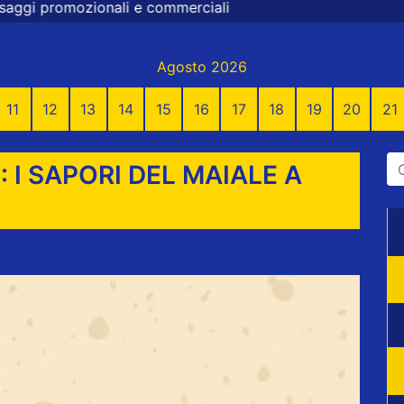
mmerciali
Agosto 2026
11
12
13
14
15
16
17
18
19
20
21
I SAPORI DEL MAIALE A