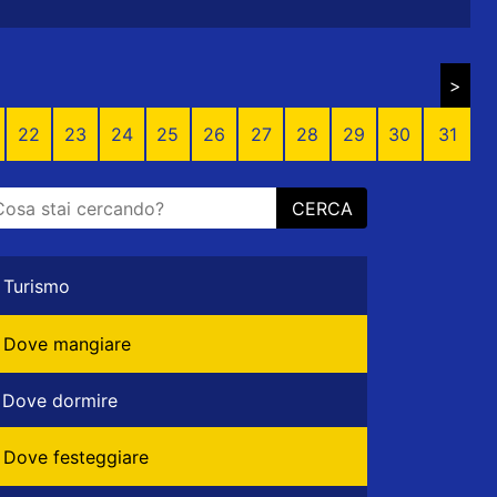
>
22
23
24
25
26
27
28
29
30
31
CERCA
Turismo
Dove mangiare
Dove dormire
Dove festeggiare