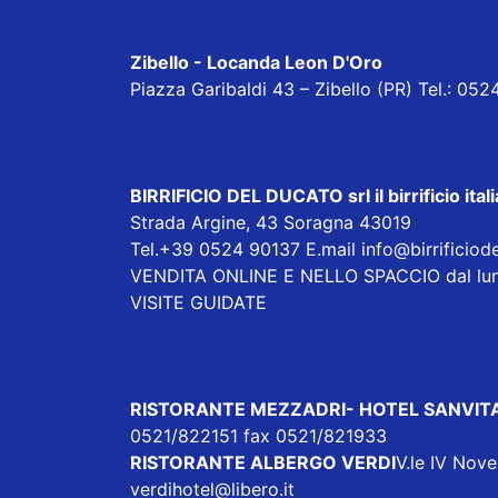
Zibello - Locanda Leon D'Oro
Piazza Garibaldi 43 – Zibello (PR) Tel.: 0
BIRRIFICIO DEL DUCATO srl
il birrificio i
Strada Argine, 43 Soragna 43019
Tel.+39 0524 90137 E.mail
info@birrificiod
VENDITA ONLINE E NELLO SPACCIO dal lunedì a
VISITE GUIDATE
RISTORANTE MEZZADRI- HOTEL SANVIT
0521/822151 fax 0521/821933
RISTORANTE ALBERGO VERDI
V.le IV Nov
verdihotel@libero.it