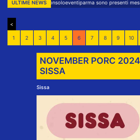
soloeventiparma sono presenti messaggi promozionali e co
ULTIME NEWS
<
1
2
3
4
5
6
7
8
9
10
NOVEMBER PORC 2024: 
SISSA
Sissa