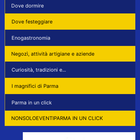
Dove dormire
Dove festeggiare
Enogastronomia
Negozì, attività artigiane e aziende
Curiosità, tradizioni e...
I magnifici di Parma
Parma in un click
NONSOLOEVENTIPARMA IN UN CLICK