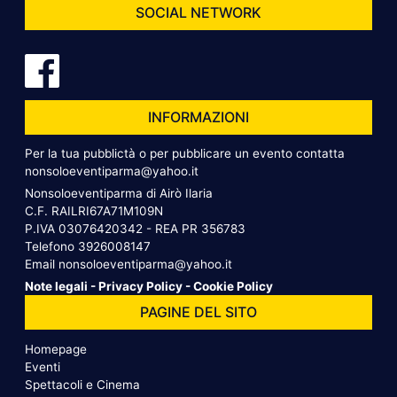
SOCIAL NETWORK
INFORMAZIONI
Per la tua pubblictà o per pubblicare un evento contatta
nonsoloeventiparma@yahoo.it
Nonsoloeventiparma di Airò Ilaria
C.F. RAILRI67A71M109N
P.IVA 03076420342 - REA PR 356783
Telefono
3926008147
Email
nonsoloeventiparma@yahoo.it
Note legali
-
Privacy Policy
-
Cookie Policy
PAGINE DEL SITO
Homepage
Eventi
Spettacoli e Cinema