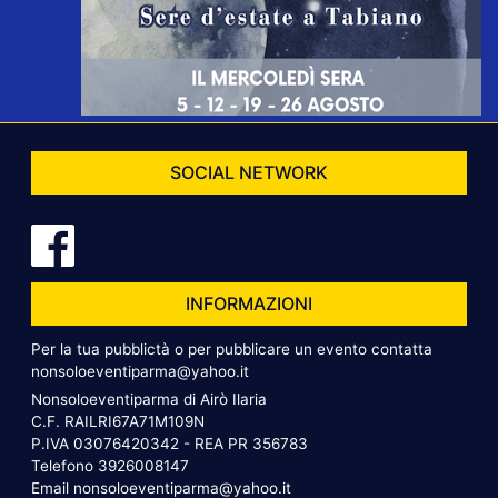
SOCIAL NETWORK
INFORMAZIONI
Per la tua pubblictà o per pubblicare un evento contatta
nonsoloeventiparma@yahoo.it
Nonsoloeventiparma di Airò Ilaria
C.F. RAILRI67A71M109N
P.IVA 03076420342 - REA PR 356783
Telefono
3926008147
Email
nonsoloeventiparma@yahoo.it