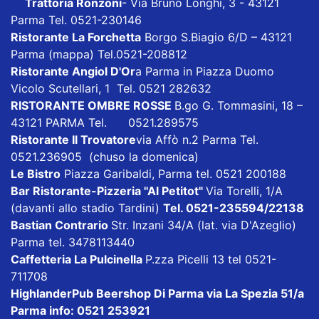
Trattoria Ronzoni
- Via Bruno Longhi, 3 - 43121
Parma Tel. 0521-230146
Ristorante La Forchetta
Borgo S.Biagio 6/D – 43121
Parma
(mappa)
Tel.0521-208812
Ristorante Angiol D'Or
a Parma in Piazza Duomo
Vicolo Scutellari, 1 Tel. 0521 282632
RISTORANTE OMBRE ROSSE
B.go G. Tommasini, 18 –
43121 PARMA Tel. 0521.289575
Ristorante Il Trovatore
via Affò n.2 Parma Tel.
0521.236905 (chuso la domenica)
Le Bistro
Piazza Garibaldi, Parma tel. 0521 200188
Bar Ristorante-Pizzeria "Al Petitot"
Via Torelli, 1/A
(davanti allo stadio Tardini)
Tel. 0521-235594/22138
Bastian Contrario
Str. Inzani 34/A (lat. via D'Azeglio)
Parma tel. 3478113440
Caffetteria La Pulcinella
P.zza Picelli 13 tel 0521-
711708
HighlanderPub Beershop Di Parma
via La Spezia 51/a
Parma info: 0521 253921