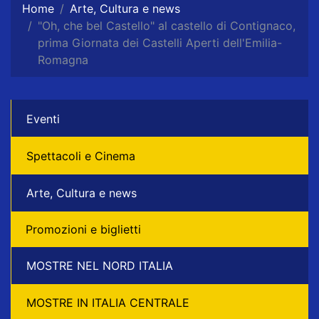
Home
Arte, Cultura e news
"Oh, che bel Castello" al castello di Contignaco,
prima Giornata dei Castelli Aperti dell'Emilia-
Romagna
Eventi
Spettacoli e Cinema
Arte, Cultura e news
Promozioni e biglietti
MOSTRE NEL NORD ITALIA
MOSTRE IN ITALIA CENTRALE