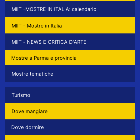
MIIT -MOSTRE IN ITALIA: calendario
MIIT - Mostre in Italia
MIIT - NEWS E CRITICA D'ARTE
Mostre a Parma e provincia
Mostre tematiche
Turismo
Dove mangiare
Dove dormire