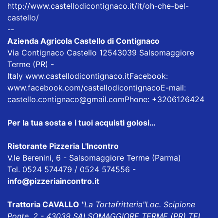
http://www.castellodicontignaco.it/it/oh-che-bel-
castello/
--
Azienda Agricola Castello di Contignaco
Via Contignaco Castello 12543039 Salsomaggiore
Terme (PR) -
Italy
www.castellodicontignaco.it
Facebook:
www.facebook.com/castellodicontignaco
E-mail:
castello.contignaco@gmail.com
Phone: +3206126424
Per la tua sosta e i tuoi acquisti golosi…
Ristorante Pizzeria L'Incontro
V.le Berenini, 6 - Salsomaggiore Terme (Parma)
Tel. 0524 574479 / 0524 574556 -
info@pizzeriaincontro.it
Trattoria CAVALLO
"La Tortafritteria"
Loc. Scipione
Ponte, 2 - 43039 SALSOMAGGIORE TERME (PR) TEL