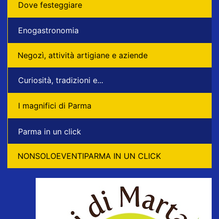
Dove festeggiare
Enogastronomia
Negozì, attività artigiane e aziende
Curiosità, tradizioni e...
I magnifici di Parma
Parma in un click
NONSOLOEVENTIPARMA IN UN CLICK