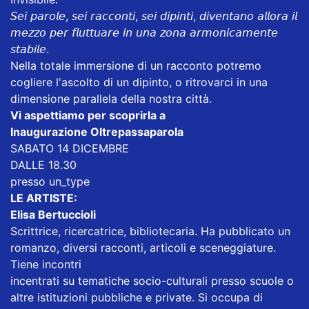
𝘚𝘦𝘪 𝘱𝘢𝘳𝘰𝘭𝘦, 𝘴𝘦𝘪 𝘳𝘢𝘤𝘤𝘰𝘯𝘵𝘪, 𝘴𝘦𝘪 𝘥𝘪𝘱𝘪𝘯𝘵𝘪, 𝘥𝘪𝘷𝘦𝘯𝘵𝘢𝘯𝘰 𝘢𝘭𝘭𝘰𝘳𝘢 𝘪𝘭
𝘮𝘦𝘻𝘻𝘰 𝘱𝘦𝘳 𝘧𝘭𝘶𝘵𝘵𝘶𝘢𝘳𝘦 𝘪𝘯 𝘶𝘯𝘢 𝘻𝘰𝘯𝘢 𝘢𝘳𝘮𝘰𝘯𝘪𝘤𝘢𝘮𝘦𝘯𝘵𝘦
𝘴𝘵𝘢𝘣𝘪𝘭𝘦.
Nella totale immersione di un racconto potremo
cogliere l'ascolto di un dipinto, o ritrovarci in una
dimensione parallela della nostra città.
Vi aspettiamo per scoprirla a
Inaugurazione Oltrepassaparola
SABATO 14 DICEMBRE
DALLE 18.30
presso un_type
LE ARTISTE:
Elisa Bertuccioli
Scrittrice, ricercatrice, bibliotecaria. Ha pubblicato un
romanzo, diversi racconti, articoli e sceneggiature.
Tiene incontri
incentrati su tematiche socio-culturali presso scuole o
altre istituzioni pubbliche e private. Si occupa di