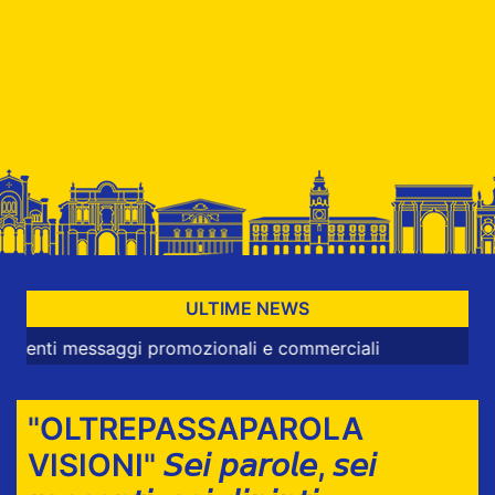
ULTIME NEWS
messaggi promozionali e commerciali
"OLTREPASSAPAROLA
VISIONI" 𝘚𝘦𝘪 𝘱𝘢𝘳𝘰𝘭𝘦, 𝘴𝘦𝘪