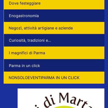
Dove festeggiare
Enogastronomia
Negozì, attività artigiane e aziende
Curiosità, tradizioni e...
I magnifici di Parma
Parma in un click
NONSOLOEVENTIPARMA IN UN CLICK