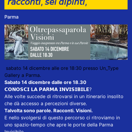
𝘳𝘢𝘤𝘤𝘰𝘯𝘵𝘪, 𝘴𝘦𝘪 𝘥𝘪𝘱𝘪𝘯𝘵𝘪,
Parma
sabato 14 dicembre alle ore 18:30 presso Un_Type
Gallery a Parma.
Sabato 14 dicembre dalle ore 18.30
𝗖𝗢𝗡𝗢𝗦𝗖𝗜 𝗟𝗔 𝗣𝗔𝗥𝗠𝗔 𝗜𝗡𝗩𝗜𝗦𝗜𝗕𝗜𝗟𝗘?
Alle volte succede di ritrovarsi in un itinerario insolito
che dà accesso a percezioni diverse.
Talvolta sono parole. Racconti. Visioni.
E nello svolgersi di questo percorso ci ritroviamo in
uno spazio-tempo che apre le porte della Parma
Invisibile.