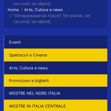
𝘳𝘢𝘤𝘤𝘰𝘯𝘵𝘪, 𝘴𝘦𝘪 𝘥𝘪𝘱𝘪𝘯𝘵𝘪,
Home
Arte, Cultura e news
"Oltrepassaparola Visioni" 𝘚𝘦𝘪 𝘱𝘢𝘳𝘰𝘭𝘦, 𝘴𝘦𝘪
𝘳𝘢𝘤𝘤𝘰𝘯𝘵𝘪, 𝘴𝘦𝘪 𝘥𝘪𝘱𝘪𝘯𝘵𝘪,
Eventi
Spettacoli e Cinema
Arte, Cultura e news
Promozioni e biglietti
MOSTRE NEL NORD ITALIA
MOSTRE IN ITALIA CENTRALE