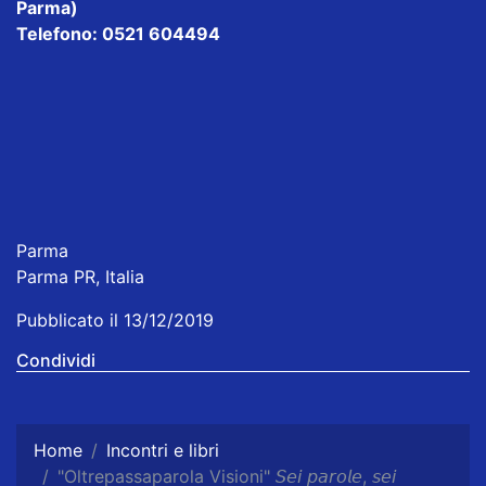
Parma)
Telefono: 0521 604494
Parma
Parma PR, Italia
Pubblicato il 13/12/2019
Condividi
Home
Incontri e libri
"Oltrepassaparola Visioni" 𝘚𝘦𝘪 𝘱𝘢𝘳𝘰𝘭𝘦, 𝘴𝘦𝘪