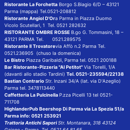
Ristorante La Forchetta
Borgo S.Biagio 6/D – 43121
Parma
(mappa)
Tel.0521-208812
Ristorante Angiol D'Or
a Parma in Piazza Duomo
Vicolo Scutellari, 1 Tel. 0521 282632
RISTORANTE OMBRE ROSSE
B.go G. Tommasini, 18 –
43121 PARMA Tel. 0521.289575
Ristorante Il Trovatore
via Affò n.2 Parma Tel.
0521.236905 (chuso la domenica)
Le Bistro
Piazza Garibaldi, Parma tel. 0521 200188
Bar Ristorante-Pizzeria "Al Petitot"
Via Torelli, 1/A
(davanti allo stadio Tardini)
Tel. 0521-235594/22138
Bastian Contrario
Str. Inzani 34/A (lat. via D'Azeglio)
Parma tel. 3478113440
Caffetteria La Pulcinella
P.zza Picelli 13 tel 0521-
711708
HighlanderPub Beershop Di Parma
via La Spezia 51/a
Parma info: 0521 253921
Trattoria Antichi Sapori
Str. Montanara, 318 43124
Gaione - Parma Tel. 0521 64 81 65