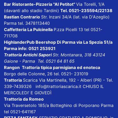
Bar Ristorante-Pizzeria "Al Petitot"
Via Torelli, 1/A
(davanti allo stadio Tardini)
Tel. 0521-235594/22138
Bastian Contrario
Str. Inzani 34/A (lat. via D'Azeglio)
Parma tel. 3478113440
Caffetteria La Pulcinella
P.zza Picelli 13 tel 0521-
711708
HighlanderPub Beershop Di Parma
via La Spezia 51/a
Parma info: 0521 253921
Trattoria Antichi Sapori
Str. Montanara, 318 43124
Gaione - Parma Tel. 0521 64 81 65
Rangon Trattoria tipica parmigiana ed enoteca
Borgo delle Colonne, 26 tel. 0521- 231019
Trattoria
Scarica
Via Martinella, 192 - Alberi (PR) - Tel.
339-7439326
info@trattoriascarica.it
CHIUSO IL
MERCOLEDI’ E GIOVEDÌ
Trattoria da Romeo
Via Traversetolo 185/a Botteghino di Porporano Parma
tel 0521-641167