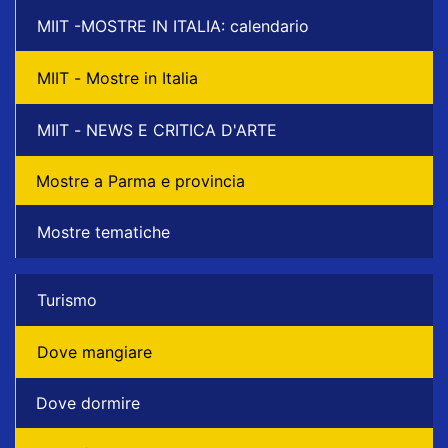
MIIT -MOSTRE IN ITALIA: calendario
MIIT - Mostre in Italia
MIIT - NEWS E CRITICA D'ARTE
Mostre a Parma e provincia
Mostre tematiche
Turismo
Dove mangiare
Dove dormire