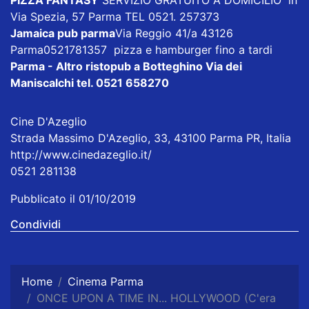
PIZZA FANTASY
SERVIZIO GRATUITO A DOMICILIO in
Via Spezia, 57 Parma TEL 0521. 257373
Jamaica pub parma
Via Reggio 41/a 43126
Parma0521781357 pizza e hamburger fino a tardi
Parma - Altro ristopub a Botteghino
Via dei
Maniscalchi tel. 0521 658270
Cine D'Azeglio
Strada Massimo D'Azeglio, 33, 43100 Parma PR, Italia
http://www.cinedazeglio.it/
0521 281138
Pubblicato il 01/10/2019
Condividi
Home
Cinema Parma
ONCE UPON A TIME IN... HOLLYWOOD (C'era