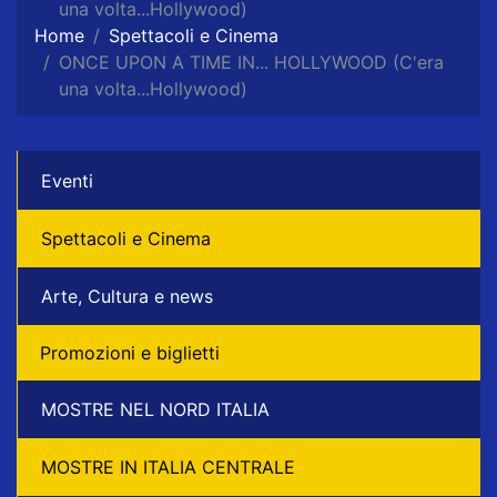
una volta...Hollywood)
Home
Spettacoli e Cinema
ONCE UPON A TIME IN... HOLLYWOOD (C'era
una volta...Hollywood)
Eventi
Spettacoli e Cinema
Arte, Cultura e news
Promozioni e biglietti
MOSTRE NEL NORD ITALIA
MOSTRE IN ITALIA CENTRALE