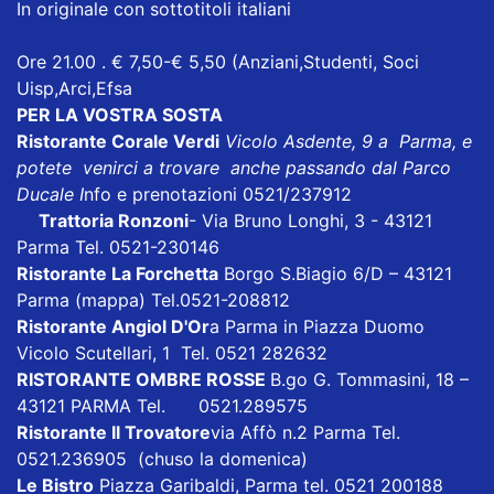
In originale con sottotitoli italiani
Ore 21.00 . € 7,50-€ 5,50 (Anziani,Studenti, Soci
Uisp,Arci,Efsa
PER LA VOSTRA SOSTA
Ristorante Corale Verdi
Vicolo Asdente, 9 a Parma, e
potete venirci a trovare anche passando dal Parco
Ducale I
nfo e prenotazioni 0521/237912
Trattoria Ronzoni
- Via Bruno Longhi, 3 - 43121
Parma Tel. 0521-230146
Ristorante La Forchetta
Borgo S.Biagio 6/D – 43121
Parma
(mappa)
Tel.0521-208812
Ristorante Angiol D'Or
a Parma in Piazza Duomo
Vicolo Scutellari, 1 Tel. 0521 282632
RISTORANTE OMBRE ROSSE
B.go G. Tommasini, 18 –
43121 PARMA Tel. 0521.289575
Ristorante Il Trovatore
via Affò n.2 Parma Tel.
0521.236905 (chuso la domenica)
Le Bistro
Piazza Garibaldi, Parma tel. 0521 200188