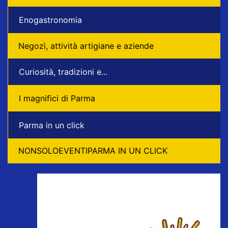
Enogastronomia
Negozì, attività artigiane e aziende
Curiosità, tradizioni e...
I magnifici di Parma
Parma in un click
NONSOLOEVENTIPARMA IN UN CLICK