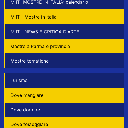
MIIT -MOSTRE IN ITALIA: calendario
MIIT - Mostre in Italia
MIIT - NEWS E CRITICA D'ARTE
Mostre a Parma e provincia
Mostre tematiche
Turismo
Dove mangiare
Dove dormire
Dove festeggiare