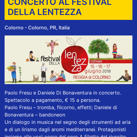
CONCERTO AL FESTIVAL
DELLA LENTEZZA
Colorno - Colorno, PR, Italia
Paolo Fresu e Daniele Di Bonaventura in concerto.
Spettacolo a pagamento, € 15 a persona.
Paolo Fresu – tromba, flicorno, effetti; Daniele di
Bonaventura – bandoneon
Un dialogo in musica nel segno degli strumenti ad aria
e di un lirismo dagli aromi mediterranei. Protagonisti
insieme alle voci corse del coro A Filetta del riuscito