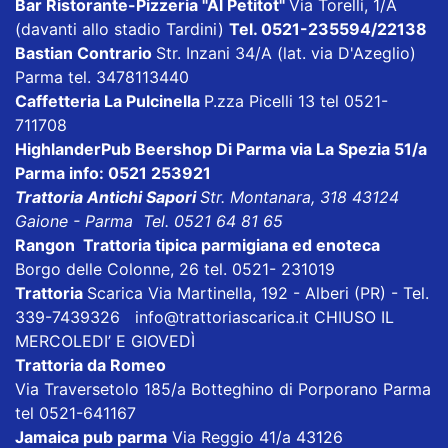
Bar Ristorante-Pizzeria "Al Petitot"
Via Torelli, 1/A
(davanti allo stadio Tardini)
Tel. 0521-235594/22138
Bastian Contrario
Str. Inzani 34/A (lat. via D'Azeglio)
Parma tel. 3478113440
Caffetteria La Pulcinella
P.zza Picelli 13 tel 0521-
711708
HighlanderPub Beershop Di Parma
via La Spezia 51/a
Parma info: 0521 253921
Trattoria Antichi Sapori
Str. Montanara, 318 43124
Gaione - Parma Tel. 0521 64 81 65
Rangon Trattoria tipica parmigiana ed enoteca
Borgo delle Colonne, 26 tel. 0521- 231019
Trattoria
Scarica
Via Martinella, 192 - Alberi (PR) - Tel.
339-7439326
info@trattoriascarica.it
CHIUSO IL
MERCOLEDI’ E GIOVEDÌ
Trattoria da Romeo
Via Traversetolo 185/a Botteghino di Porporano Parma
tel 0521-641167
Jamaica pub parma
Via Reggio 41/a 43126