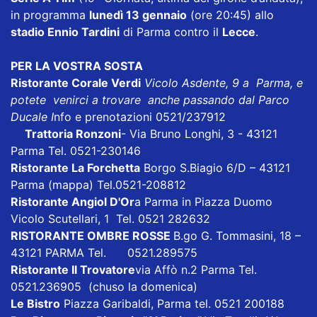
in programma
lunedì 13 gennaio
(ore 20:45) allo
stadio Ennio Tardini
di Parma contro il
Lecce
.
PER LA VOSTRA SOSTA
Ristorante Corale Verdi
Vicolo Asdente, 9 a Parma, e
potete venirci a trovare anche passando dal Parco
Ducale I
nfo e prenotazioni 0521/237912
Trattoria Ronzoni
- Via Bruno Longhi, 3 - 43121
Parma Tel. 0521-230146
Ristorante La Forchetta
Borgo S.Biagio 6/D – 43121
Parma
(mappa)
Tel.0521-208812
Ristorante Angiol D'Or
a Parma in Piazza Duomo
Vicolo Scutellari, 1 Tel. 0521 282632
RISTORANTE OMBRE ROSSE
B.go G. Tommasini, 18 –
43121 PARMA Tel. 0521.289575
Ristorante Il Trovatore
via Affò n.2 Parma Tel.
0521.236905 (chuso la domenica)
Le Bistro
Piazza Garibaldi, Parma tel. 0521 200188