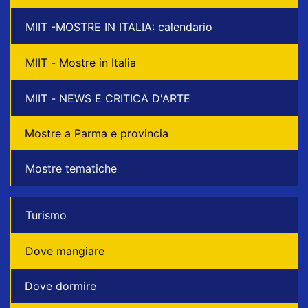
MIIT -MOSTRE IN ITALIA: calendario
MIIT - Mostre in Italia
MIIT - NEWS E CRITICA D'ARTE
Mostre a Parma e provincia
Mostre tematiche
Turismo
Dove mangiare
Dove dormire