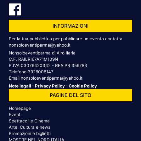
INFORMAZIONI
Per la tua pubblictà o per pubblicare un evento contatta
nonsoloeventiparma@yahoo.it
Nonsoloeventiparma di Airò Ilaria
C.F. RAILRI67A71M109N
P.IVA 03076420342 - REA PR 356783
Telefono
3926008147
Email
nonsoloeventiparma@yahoo.it
Note legali
-
Privacy Policy
-
Cookie Policy
PAGINE DEL SITO
Homepage
Eventi
Spettacoli e Cinema
Arte, Cultura e news
Promozioni e biglietti
MOSTRE NEL NORD ITALIA