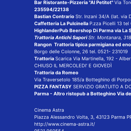
Bar Ristorante-Pizzeria "Al Petitot"
Via Tore
235594/22138
Bastian Contrario
Str. Inzani 34/A (lat. vi
Caffetteria La Pulcinella
P.zza Picelli 13 te
HighlanderPub Beershop Di Parma
via La
Trattoria Antichi Sapori
Str. Montanara, 31
Rangon Trattoria tipica parmigiana ed en
Borgo delle Colonne, 26 tel. 0521- 231019
Trattoria
Scarica
Via Martinella, 192 - Alb
CHIUSO IL MERCOLEDI’ E GIOVEDÌ
Trattoria da Romeo
Via Traversetolo 185/a Botteghino di Porp
PIZZA FANTASY
SERVIZIO GRATUITO A DOM
Parma - Altro ristopub a Botteghino
Via de
Cinema Astra
Piazza Alessandro Volta, 3, 43123 Parma PR,
http://www.cinema-astra.it/
0521 960554