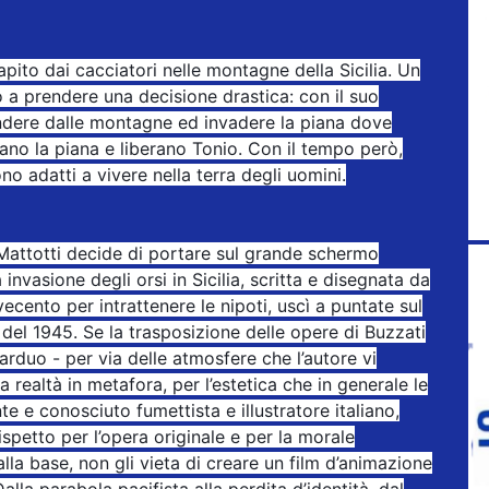
rapito dai cacciatori nelle montagne della Sicilia. Un
 a prendere una decisione drastica: con il suo
endere dalle montagne ed invadere la piana dove
tano la piana e liberano Tonio. Con il tempo però,
no adatti a vivere nella terra degli uomini.
Mattotti decide di portare sul grande schermo
nvasione degli orsi in Sicilia, scritta e disegnata da
vecento per intrattenere le nipoti, uscì a puntate sul
le del 1945. Se la trasposizione delle opere di Buzzati
rduo - per via delle atmosfere che l’autore vi
a realtà in metafora, per l’estetica che in generale le
te e conosciuto fumettista e illustratore italiano,
rispetto per l’opera originale e per la morale
lla base, non gli vieta di creare un film d’animazione
alla parabola pacifista alla perdita d’identità, dal