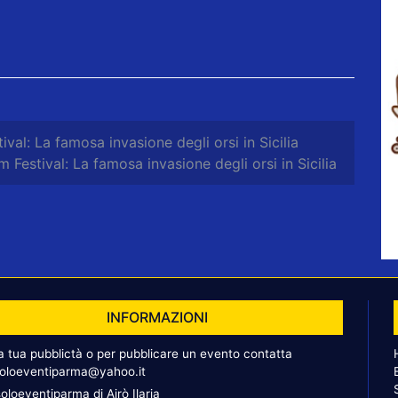
ival: La famosa invasione degli orsi in Sicilia
 Festival: La famosa invasione degli orsi in Sicilia
INFORMAZIONI
la tua pubblictà o per pubblicare un evento contatta
oloeventiparma@yahoo.it
oloeventiparma di Airò Ilaria