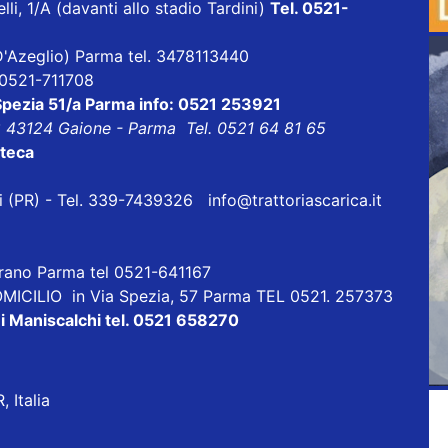
lli, 1/A (davanti allo stadio Tardini)
Tel. 0521-
a D'Azeglio) Parma tel. 3478113440
l 0521-711708
 Spezia 51/a Parma info: 0521 253921
8 43124 Gaione - Parma Tel. 0521 64 81 65
oteca
eri (PR) - Tel. 339-7439326
info@trattoriascarica.it
orano Parma tel 0521-641167
ICILIO in Via Spezia, 57 Parma TEL 0521. 257373
i Maniscalchi tel. 0521 658270
 Italia