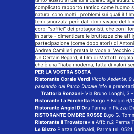
complicato rapporto (antico come l’uomo stes
natura: sono molti i problemi sui quali il fil
temi smorzata però dal ritmo vivace del film 
corpi “soffici” dei protagonisti, che con i lo
in parte - dimenticare le bruttezze che aff
partecipazione (come doppiatori) di Antoni
Andrea Camilleri presta la voce al Vecchio 
Un Certain Regard, il film di Mattotti regala
che è una “fiaba moderna, fatta di valori s
PER LA VOSTRA SOSTA
Ristorante Corale Verdi
Vicolo Asdente, 9
passando dal Parco Ducale I
nfo e prenotaz
Trattoria Ronzoni
- Via Bruno Longhi, 3 
Ristorante La Forchetta
Borgo S.Biagio 6/
Ristorante Angiol D'Or
a Parma in Piazza D
RISTORANTE OMBRE ROSSE
B.go G. Tom
Ristorante Il Trovatore
via Affò n.2 Parma 
Le Bistro
Piazza Garibaldi, Parma tel. 052