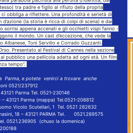
so) tra padre e figlio al rifiuto della propria
m ci obbliga a riflettere. Una profondità e serietà di
d’azione (la storia è ricca di colpi di scena) e dai
ro sorrisi appena accenati e gli occhietti vispi fanno -
liggono il mondo. Un cast d’eccezione, che vede la
o Albanese, Toni Servillo e Corrado Guzzanti.
Orso. Presentato al Festival di Cannes nella sezione
 al pubblico una pellicola adatta ad ogni età. Un film
enza tempo”.
 a Parma, e potete venirci a trovare anche
ioni 0521/237912
- 43121 Parma Tel. 0521-230146
D – 43121 Parma
(mappa)
Tel.0521-208812
uomo Vicolo Scutellari, 1 Tel. 0521 282632
masini, 18 – 43121 PARMA Tel. 0521.289575
Tel. 0521.236905 (chuso la domenica)
1 200188