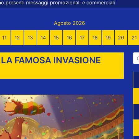
gi promozionali e commerciali
Agosto 2026
11
12
13
14
15
16
17
18
19
20
21
: LA FAMOSA INVASIONE