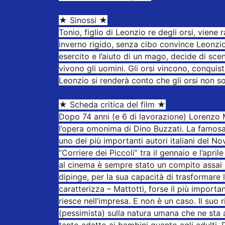
★ Sinossi ★
Tonio, figlio di Leonzio re degli orsi, viene 
inverno rigido, senza cibo convince Leonzio
esercito e l’aiuto di un mago, decide di sc
vivono gli uomini. Gli orsi vincono, conquis
Leonzio si renderà conto che gli orsi non so
★ Scheda critica del film ★
Dopo 74 anni (e 6 di lavorazione) Lorenzo 
l’opera omonima di Dino Buzzati. La famosa i
uno dei più importanti autori italiani del No
“Corriere dei Piccoli” tra il gennaio e l’apri
al cinema è sempre stato un compito assai a
dipinge, per la sua capacità di trasformare l
caratterizza – Mattotti, forse il più importan
riesce nell’impresa. E non è un caso. Il suo 
(pessimista) sulla natura umana che ne sta a
tanto adatto ai bambini quanto agli adulti. D