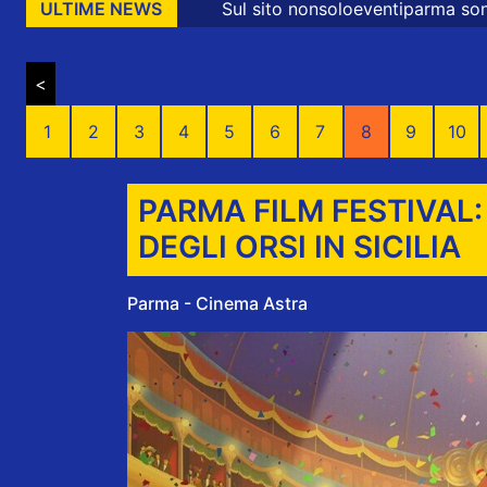
Sul sito nonsoloeventiparma sono presenti messag
ULTIME NEWS
<
1
2
3
4
5
6
7
8
9
10
PARMA FILM FESTIVAL
DEGLI ORSI IN SICILIA
Parma - Cinema Astra