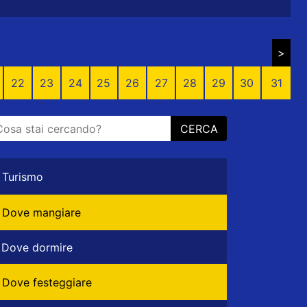
>
22
23
24
25
26
27
28
29
30
31
CERCA
Turismo
Dove mangiare
Dove dormire
Dove festeggiare