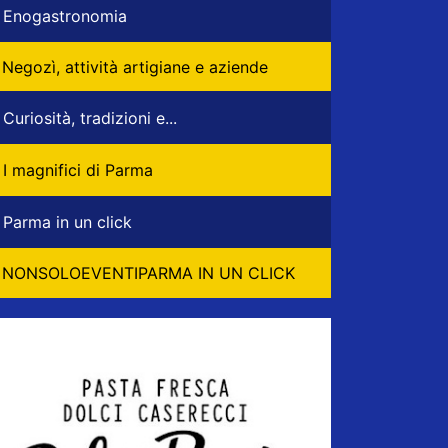
Enogastronomia
Negozì, attività artigiane e aziende
Curiosità, tradizioni e...
I magnifici di Parma
Parma in un click
NONSOLOEVENTIPARMA IN UN CLICK