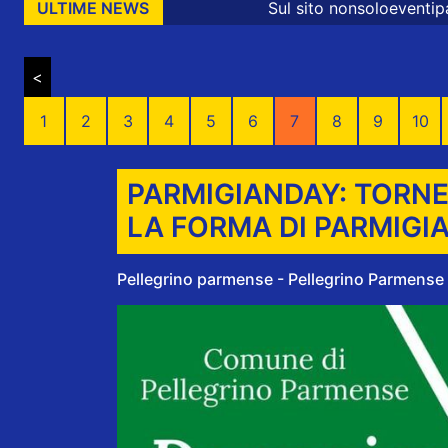
Sul sito nonsoloeventiparma sono presenti mess
ULTIME NEWS
<
1
2
3
4
5
6
7
8
9
10
PARMIGIANDAY: TORNE
LA FORMA DI PARMIGI
Pellegrino parmense - Pellegrino Parmense