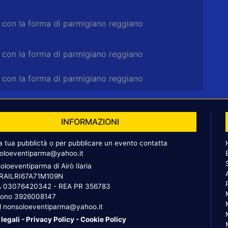
a con la forma di parmigiano reggiano
a con la forma di parmigiano reggiano
a con la forma di parmigiano reggiano
INFORMAZIONI
la tua pubblictà o per pubblicare un evento contatta
oloeventiparma@yahoo.it
oloeventiparma di Airò Ilaria
 RAILRI67A71M109N
A 03076420342 - REA PR 356783
fono
3926008147
l
nonsoloeventiparma@yahoo.it
 legali
-
Privacy Policy
-
Cookie Policy