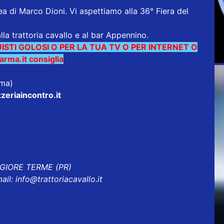
ea di
Marco Dioni
. Vi aspettiamo alla
36° Fiera del
alla trattoria cavallo e al bar Appennino.
ISTI GOLOSI O PER LA TUA TV O PER INTERNET O
ma.it consiglia
rma)
zeriaincontro.it
GGIORE TERME (PR)
ail:
info@trattoriacavallo.it