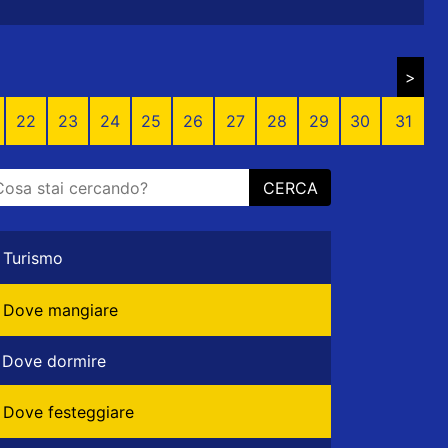
>
22
23
24
25
26
27
28
29
30
31
CERCA
Turismo
Dove mangiare
Dove dormire
Dove festeggiare