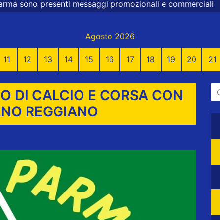
aggi promozionali e commerciali
Agosto 2026
11
12
13
14
15
16
17
18
19
20
21
O DI CALCIO E CORSA CON
ANO REGGIANO