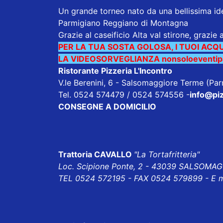
Un grande torneo nato da una bellissima id
Parmigiano Reggiano di Montagna
Grazie al caseificio Alta val stirone, grazie 
PER LA TUA SOSTA GOLOSA, I TUOI ACQU
LA VIDEOSORVEGLIANZA nonsoloeventipar
Ristorante Pizzeria L'Incontro
V.le Berenini, 6 - Salsomaggiore Terme (Pa
Tel. 0524 574479 / 0524 574556
-
info@piz
CONSEGNE A DOMICILIO
Trattoria CAVALLO
"La Tortafritteria"
Loc. Scipione Ponte, 2 - 43039 SALSOMA
TEL 0524 572195 - FAX 0524 579899 - E m