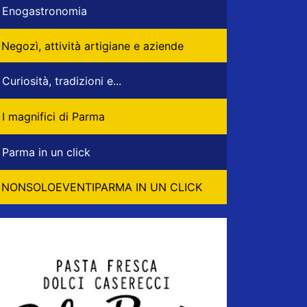
Enogastronomia
Negozì, attività artigiane e aziende
Curiosità, tradizioni e...
I magnifici di Parma
Parma in un click
NONSOLOEVENTIPARMA IN UN CLICK