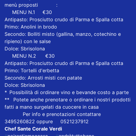
menù proposti
👇👇👇
:
👉
MENU N.1
😋
€30
Antipasto: Prosciutto crudo di Parma e Spalla cotta
Primo: Anolini in brodo
Secondo: Bolliti misto (gallina, manzo, cotechino e
ripieno) con le salse
Dolce: Sbrisolona
👉
MENU N.2
😋
€30
Antipasto: Prosciutto crudo di Parma e Spalla cotta
Primo: Tortelli d'erbetta
Secondo: Arrosti misti con patate
Dolce: Sbrisolona
*
♦️
Possibilità di ordinare vino e bevande costo a parte
**
♦️
Potete anche prenotare o ordinare i nostri prodotti
fatti a mano surgelati da cuocere in casa
❗❗❗
Per info e prenotazioni contattare
📲
3495260822 oppure
☎️
0521237912
Chef Sante Corale Verdi
#
noirestiamoacasa
🌈
#
andràtuttobene