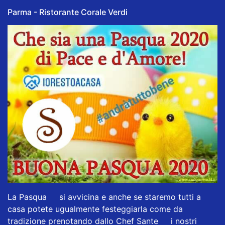
Parma - Ristorante Corale Verdi
La Pasqua
🐰
si avvicina e anche se staremo tutti a
casa potete ugualmente festeggiarla come da
tradizione prenotando dallo Chef Sante
👨‍🍳
i nostri