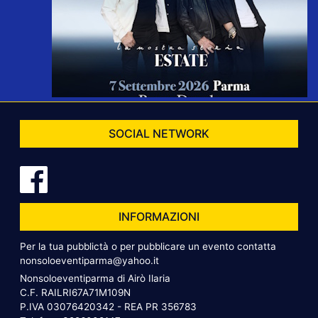
SOCIAL NETWORK
INFORMAZIONI
Per la tua pubblictà o per pubblicare un evento contatta
nonsoloeventiparma@yahoo.it
Nonsoloeventiparma di Airò Ilaria
C.F. RAILRI67A71M109N
P.IVA 03076420342 - REA PR 356783