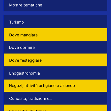
Mostre tematiche
Turismo
Dove mangiare
Dove dormire
Dove festeggiare
Enogastronomia
Negozì, attività artigiane e aziende
Curiosità, tradizioni e...