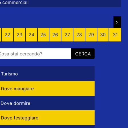
>
22
23
24
25
26
27
28
29
30
31
CERCA
Turismo
Dove mangiare
Dove dormire
Dove festeggiare