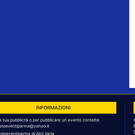
INFORMAZIONI
la tua pubblictà o per pubblicare un evento contatta
oloeventiparma@yahoo.it
oloeventiparma di Airò Ilaria