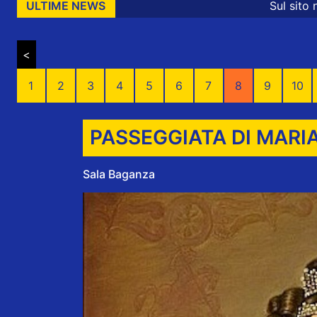
Sul sito nonsoloeventipar
ULTIME NEWS
<
1
2
3
4
5
6
7
8
9
10
PASSEGGIATA DI MARIA
Sala Baganza