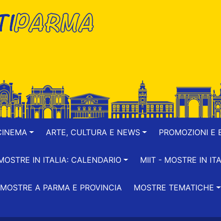
CINEMA
ARTE, CULTURA E NEWS
PROMOZIONI E B
-MOSTRE IN ITALIA: CALENDARIO
MIIT - MOSTRE IN ITA
MOSTRE A PARMA E PROVINCIA
MOSTRE TEMATICHE