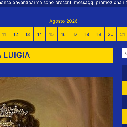
ma sono presenti messaggi promozionali e commerciali
Agosto 2026
11
12
13
14
15
16
17
18
19
20
21
 LUIGIA