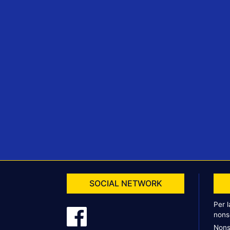
SOCIAL NETWORK
Per 
nons
Nons