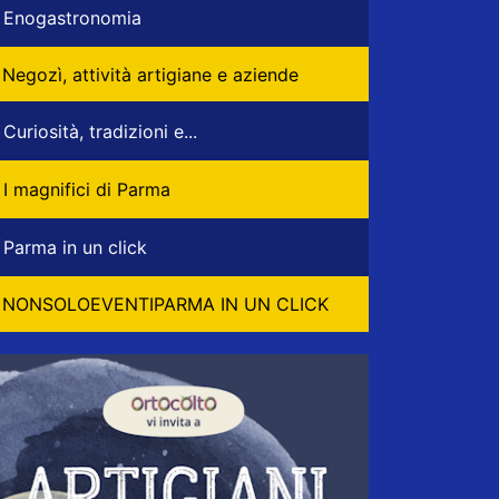
Enogastronomia
Negozì, attività artigiane e aziende
Curiosità, tradizioni e...
I magnifici di Parma
Parma in un click
NONSOLOEVENTIPARMA IN UN CLICK