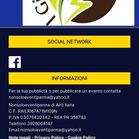
SOCIAL NETWORK
INFORMAZIONI
Per la tua pubblictà o per pubblicare un evento contatta
nonsoloeventiparma@yahoo.it
Nonsoloeventiparma di Airò Ilaria
C.F. RAILRI67A71M109N
P.IVA 03076420342 - REA PR 356783
Telefono
3926008147
Email
nonsoloeventiparma@yahoo.it
Note legali
-
Privacy Policy
-
Cookie Policy