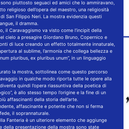
 sono piuttosto seguaci ed amici che lo ammiravano,
tto religioso dell’opera del maestro, una religiosità
 di San Filippo Neri. La mostra evidenzia questi
 sangue, il dramma.
 il Caravaggismo va visto come l’incipit della
 del cielo a presagire Giordano Bruno, Copernico e
fonti di luce creando un effetto totalmente innaturale,
pertura al sublime, l’armonia che collega bellezza e
 unum pluribus, ex pluribus unum”, in un linguaggio
curato la mostra, sottolinea come questo percorso
avaggio in qualche modo riporta tutte le opere alla
diventa quindi l’opera riassuntiva della poetica di
co”, è allo stesso tempo l’origine e la fine di un
ù affascinanti della storia dell’arte.
dente, affascinante e potente che non si ferma
fede, il soprannaturale.
la Fanteria è un ulteriore elemento che aggiunge
ne della presentazione della mostra sono state