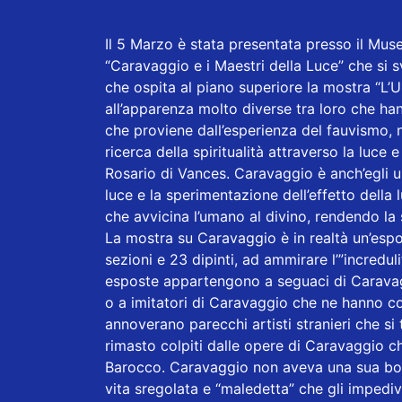
Il 5 Marzo è stata presentata presso il Mus
“Caravaggio e i Maestri della Luce” che si s
che ospita al piano superiore la mostra “L’
all’apparenza molto diverse tra loro che han
che proviene dall’esperienza del fauvismo, ne
ricerca della spiritualità attraverso la luce
Rosario di Vances. Caravaggio è anch’egli un
luce e la sperimentazione dell’effetto della l
che avvicina l’umano al divino, rendendo la s
La mostra su Caravaggio è in realtà un’esp
sezioni e 23 dipinti, ad ammirare l’”incred
esposte appartengono a seguaci di Caravagg
o a imitatori di Caravaggio che ne hanno co
annoverano parecchi artisti stranieri che si
rimasto colpiti dalle opere di Caravaggio 
Barocco. Caravaggio non aveva una sua b
vita sregolata e “maledetta” che gli impediva