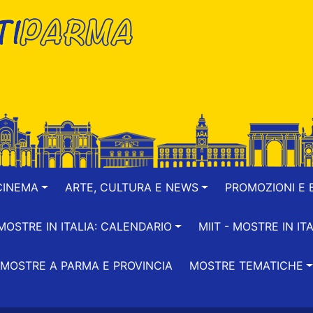
CINEMA
ARTE, CULTURA E NEWS
PROMOZIONI E B
-MOSTRE IN ITALIA: CALENDARIO
MIIT - MOSTRE IN ITA
MOSTRE A PARMA E PROVINCIA
MOSTRE TEMATICHE