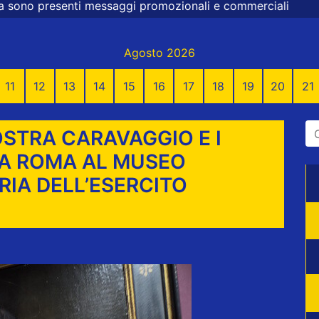
zionali e commerciali
Agosto 2026
11
12
13
14
15
16
17
18
19
20
21
STRA CARAVAGGIO E I
 A ROMA AL MUSEO
RIA DELL’ESERCITO