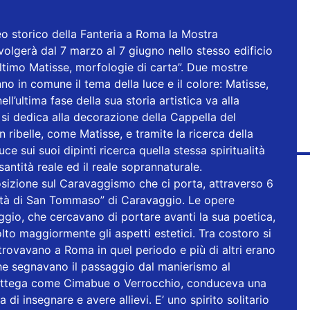
eo storico della Fanteria a Roma la Mostra
volgerà dal 7 marzo al 7 giugno nello stesso edificio
Ultimo Matisse, morfologie di carta”. Due mostre
no in comune il tema della luce e il colore: Matisse,
ll’ultima fase della sua storia artistica va alla
 e si dedica alla decorazione della Cappella del
 ribelle, come Matisse, e tramite la ricerca della
uce sui suoi dipinti ricerca quella stessa spiritualità
antità reale ed il reale soprannaturale.
osizione sul Caravaggismo che ci porta, attraverso 6
ulità di San Tommaso” di Caravaggio. Le opere
io, che cercavano di portare avanti la sua poetica,
lto maggiormente gli aspetti estetici. Tra costoro si
 trovavano a Roma in quel periodo e più di altri erano
che segnavano il passaggio dal manierismo al
ottega come Cimabue o Verrocchio, conduceva una
 di insegnare e avere allievi. E’ uno spirito solitario