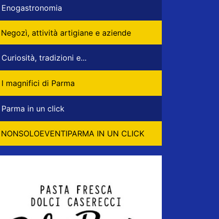
Enogastronomia
Negozì, attività artigiane e aziende
Curiosità, tradizioni e...
I magnifici di Parma
Parma in un click
NONSOLOEVENTIPARMA IN UN CLICK