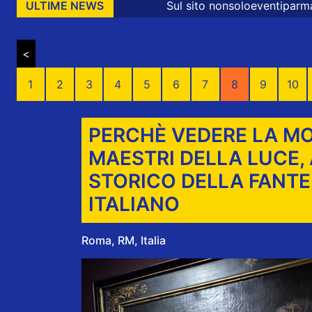
Sul sito nonsoloeventiparma sono presenti messaggi promo
ULTIME NEWS
<
1
2
3
4
5
6
7
8
9
10
PERCHÈ VEDERE LA MO
MAESTRI DELLA LUCE,
STORICO DELLA FANTE
ITALIANO
Roma, RM, Italia