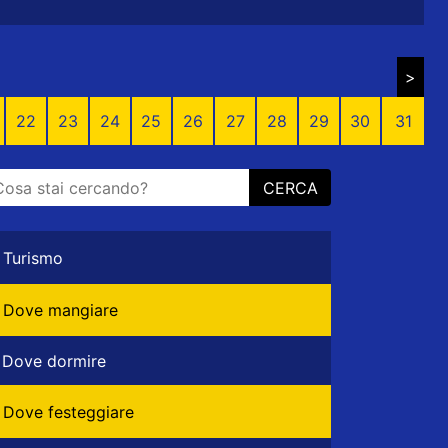
>
22
23
24
25
26
27
28
29
30
31
CERCA
Turismo
Dove mangiare
Dove dormire
Dove festeggiare