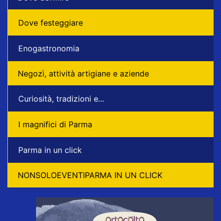
Dove festeggiare
Enogastronomia
Negozì, attività artigiane e aziende
Curiosità, tradizioni e...
I magnifici di Parma
Parma in un click
NONSOLOEVENTIPARMA IN UN CLICK