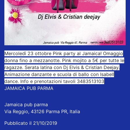
Mercoledì 23 ottobre Pink party al Jamaica! Omaggio
donna fino a mezzanotte. Pink mojito a 5€ per tutte le
ragazze. Serata latina con Dj Elvis & Cristian Deejay.
Animazione danzante e scuola di ballo con Isabell
dance. Info e prenotazioni tavoli 3483513103
JAMAICA PUB PARMA
Jamaica pub parma
Via Reggio, 43126 Parma PR, Italia
Pubblicato il 21/10/2019