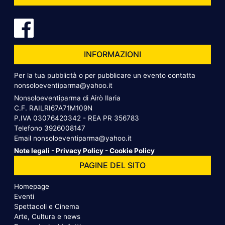
INFORMAZIONI
Per la tua pubblictà o per pubblicare un evento contatta
nonsoloeventiparma@yahoo.it
Nonsoloeventiparma di Airò Ilaria
C.F. RAILRI67A71M109N
P.IVA 03076420342 - REA PR 356783
Telefono
3926008147
Email
nonsoloeventiparma@yahoo.it
Note legali
-
Privacy Policy
-
Cookie Policy
PAGINE DEL SITO
Homepage
Eventi
Spettacoli e Cinema
Arte, Cultura e news